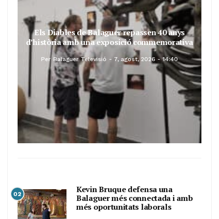
Els Diables de Balaguer repassen 40 anys
d’història amb una exposició commemorativa
Per
Balaguer Televisió
7, agost, 2026 - 14:40
Kevin Bruque defensa una
02
Balaguer més connectada i amb
més oportunitats laborals