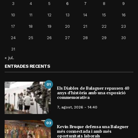
3
4
5
6
7
8
9
10
11
12
13
14
15
16
17
18
19
20
21
22
23
24
25
26
27
28
29
30
31
« jul.
ENTRADES RECENTS
01
Els Diables de Balaguer repassen 40
anys d’història amb una exposició
commemorativa
7, agost, 2026 - 14:40
02
Kevin Bruque defensa una Balaguer
més connectada i amb més
oportunitats laborals