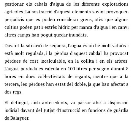
gestionar els cabals d’aigua de les diferents explotacions
agrícoles. La sostracció d’aquest elements sovint provoquen
perjudicis que es poden considerar greus, atès que alguns
cultius poden patir estrès hídric per manca d’aigua i en canvi
altres camps han pogut quedar inundats.
Davant la situació de sequera, l’aigua és un be molt valuós i
està molt regulada, i la pèrdua d’aquest cabdal ha provocat
pèrdues de cost incalculable, en la collita i en els arbres.
L’aigua perduda es calcula en 100 litres per segon durant 8
hores en dues col·lectivitats de regants, mentre que a la
tercera, les pèrdues han estat del doble, ja que han afectat a
dos regs.
El detingut, amb antecedents, va passar ahir a disposició
judicial davant del Jutjat d’Instrucció en funcions de guàrdia
de Balaguer.