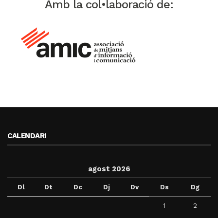
Amb la col•laboració de:
CALENDARI
agost 2026
Dl
Dt
Dc
Dj
Dv
Ds
Dg
1
2