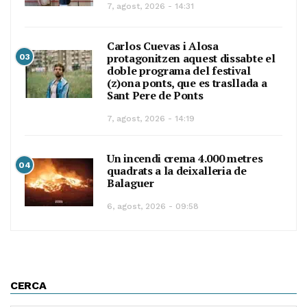
7, agost, 2026 - 14:31
Carlos Cuevas i Alosa
protagonitzen aquest dissabte el
03
doble programa del festival
(z)ona ponts, que es trasllada a
Sant Pere de Ponts
7, agost, 2026 - 14:19
Un incendi crema 4.000 metres
04
quadrats a la deixalleria de
Balaguer
6, agost, 2026 - 09:58
CERCA