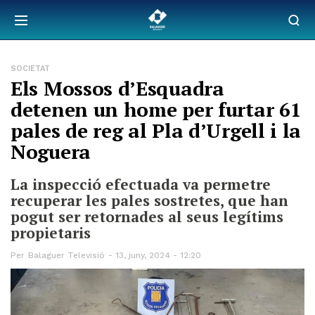
SOCIETAT
Els Mossos d’Esquadra
detenen un home per furtar 61
pales de reg al Pla d’Urgell i la
Noguera
La inspecció efectuada va permetre
recuperar les pales sostretes, que han
pogut ser retornades al seus legítims
propietaris
Per
Balaguer Televisió
13, juny, 2024 - 12:20