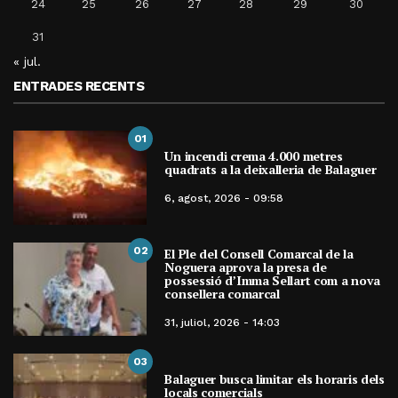
24
25
26
27
28
29
30
31
« jul.
ENTRADES RECENTS
01
Un incendi crema 4.000 metres
quadrats a la deixalleria de Balaguer
6, agost, 2026 - 09:58
02
El Ple del Consell Comarcal de la
Noguera aprova la presa de
possessió d’Imma Sellart com a nova
consellera comarcal
31, juliol, 2026 - 14:03
03
Balaguer busca limitar els horaris dels
locals comercials