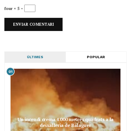
four × 5 =
ÚLTIMES
POPULAR
01
Un incendi crema 4.000 metres quadrats a la
deixalleria de Balaguer