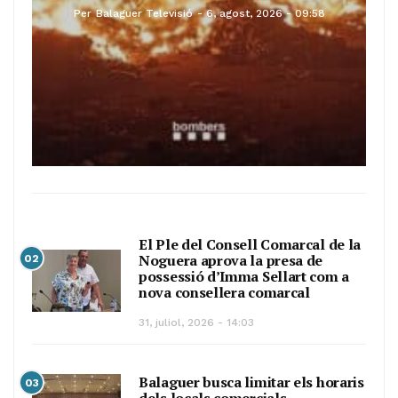
Per
Balaguer Televisió
6, agost, 2026 - 09:58
El Ple del Consell Comarcal de la
Noguera aprova la presa de
02
possessió d’Imma Sellart com a
nova consellera comarcal
31, juliol, 2026 - 14:03
Balaguer busca limitar els horaris
03