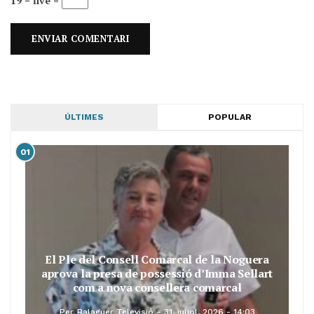
19 − five =
ÚLTIMES
POPULAR
01
El Ple del Consell Comarcal de la Noguera
aprova la presa de possessió d’Imma Sellart
com a nova consellera comarcal
Per
Balaguer Televisió
31, juliol, 2026 - 14:03