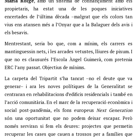
Maria Roigé
, amb un sistema de cofinançament amb els
propietaris, ha estat una de les poques iniciatives
encertades de l’última dècada –malgrat que els colors tan
vius ens atansen més a l’Onyar que a la Balaguer dels avis i
els besavis.
Mentrestant, seria bo que, com a mínim, els carrers es
mantinguessin nets, i les arcades vetustes, lliures de pixum. I
que no es clausurés l’Escola Àngel Guimerà, com pretenia
ERC l’any passat. Objectius de mínims.
La carpeta del Tripartit s’ha tancat –no el deute que va
generar– i ara les noves polítiques de la Generalitat se
centraran en rehabilitacions d’edificis residencials i també en
l’acció comunitària. En el marc de la recuperació econòmica i
social post-pandèmia, els fons europeus
Next Generation
són una oportunitat que no podem deixar escapar. Però
només serviran si fem els deures: projectes que permetin
recuperar les cases que cauen a trossos per a famílies que