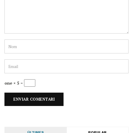
one × 5 =
ÚLTIMES
POPULAR