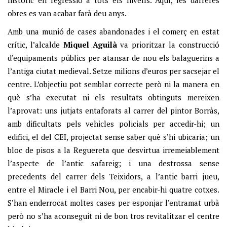
històric en regressió a tots els nivells. Aquí, les darreres
obres es van acabar farà deu anys.
Amb una munió de cases abandonades i el comerç en estat
crític, l’alcalde
Miquel Aguilà
va prioritzar la construcció
d’equipaments públics per atansar de nou els balaguerins a
l’antiga ciutat medieval. Setze milions d’euros per sacsejar el
centre. L’objectiu pot semblar correcte però ni la manera en
què s’ha executat ni els resultats obtinguts mereixen
l’aprovat: uns jutjats entaforats al carrer del pintor Borràs,
amb dificultats pels vehicles policials per accedir-hi; un
edifici, el del CEI, projectat sense saber què s’hi ubicaria; un
bloc de pisos a la Reguereta que desvirtua irremeiablement
l’aspecte de l’antic safareig; i una destrossa sense
precedents del carrer dels Teixidors, a l’antic barri jueu,
entre el Miracle i el Barri Nou, per encabir-hi quatre cotxes.
S’han enderrocat moltes cases per esponjar l’entramat urbà
però no s’ha aconseguit ni de bon tros revitalitzar el centre