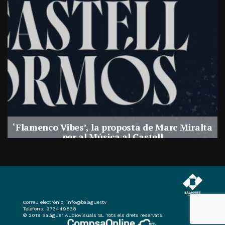
‘Flamenco Vibes’, la proposta de Marc Miralta
per al Música al Castell
Per
Balaguer Televisió
29, juliol, 2026 - 18:28
Correu electrònic:
info@balaguer.tv
Telèfons: 973449838
© 2019 Balaguer Audiovisuals SL Tots els drets reservats.