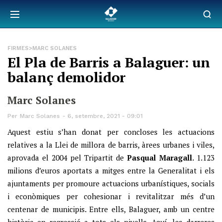
FIRMES>MARC SOLANES
El Pla de Barris a Balaguer: un
balanç demolidor
Marc Solanes
Per
Marc Solanes
6, setembre, 2021 - 09:01
Aquest estiu s’han donat per concloses les actuacions
relatives a la Llei de millora de barris, àrees urbanes i viles,
aprovada el 2004 pel Tripartit de
Pasqual Maragall
. 1.123
milions d’euros aportats a mitges entre la Generalitat i els
ajuntaments per promoure actuacions urbanístiques, socials
i econòmiques per cohesionar i revitalitzar més d’un
centenar de municipis. Entre ells, Balaguer, amb un centre