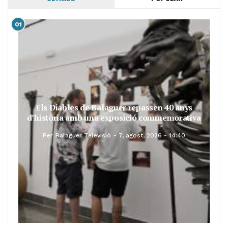
01
Els Diables de Balaguer repassen 40 anys
d’història amb una exposició commemorativa
Per
Balaguer Televisió
7, agost, 2026 - 14:40