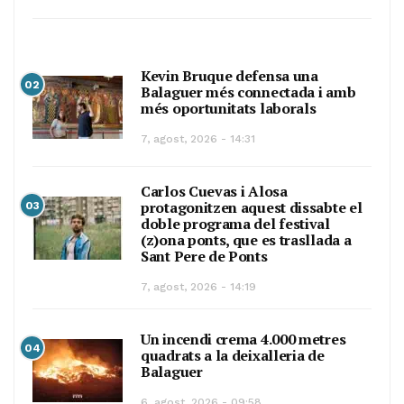
Kevin Bruque defensa una
02
Balaguer més connectada i amb
més oportunitats laborals
7, agost, 2026 - 14:31
Carlos Cuevas i Alosa
protagonitzen aquest dissabte el
03
doble programa del festival
(z)ona ponts, que es trasllada a
Sant Pere de Ponts
7, agost, 2026 - 14:19
Un incendi crema 4.000 metres
04
quadrats a la deixalleria de
Balaguer
6, agost, 2026 - 09:58