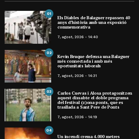
01
Els Diables de Balaguer repassen 40
anys d’història amb una exposició
commemorativa
7, agost, 2026 - 14:40
02
Kevin Bruque defensa una Balaguer
més connectada i amb més
oportunitats laborals
7, agost, 2026 - 14:31
03
Carlos Cuevas i Alosa protagonitzen
aquest dissabte el doble programa
del festival (z)ona ponts, que es
trasllada a Sant Pere de Ponts
7, agost, 2026 - 14:19
04
Un incendi crema 4.000 metres