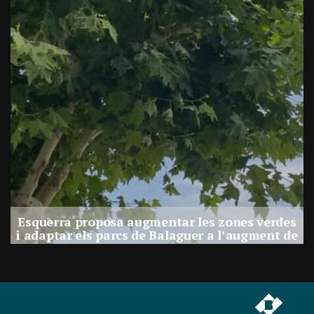
e
Esquerra proposa augmentar les zones verdes
i adaptar els parcs de Balaguer a l’augment de
calor
Per
Balaguer Televisió
30, juliol, 2026 - 12:01