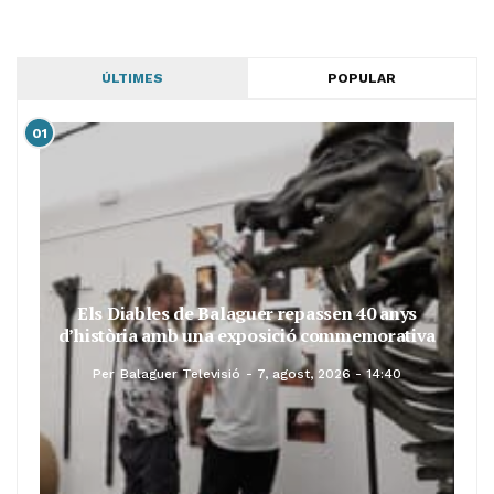
ÚLTIMES
POPULAR
01
Els Diables de Balaguer repassen 40 anys
d’història amb una exposició commemorativa
Per
Balaguer Televisió
7, agost, 2026 - 14:40