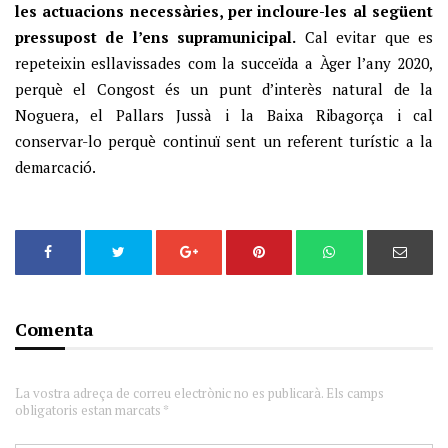
les actuacions necessàries, per incloure-les al següent
pressupost de l’ens supramunicipal.
Cal evitar que es
repeteixin esllavissades com la succeïda a Àger l’any 2020,
perquè el Congost és un punt d’interès natural de la
Noguera, el Pallars Jussà i la Baixa Ribagorça i cal
conservar-lo perquè continuï sent un referent turístic a la
demarcació.
Comenta
La vostra adreça de correu electrònic no es publicarà. Els camps
obligatoris estan marcats *