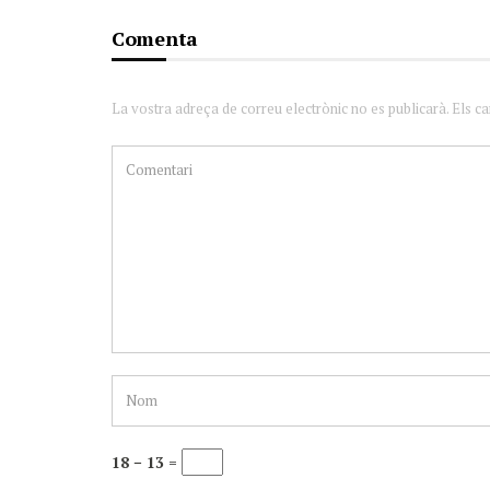
Comenta
La vostra adreça de correu electrònic no es publicarà. Els c
18 − 13 =