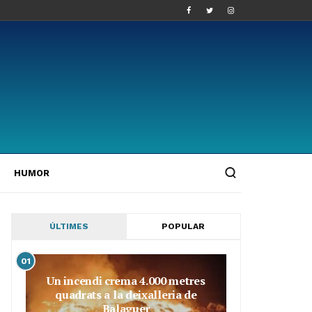
HUMOR
ÚLTIMES
POPULAR
01
Un incendi crema 4.000 metres
quadrats a la deixalleria de
Balaguer