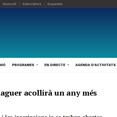
Anuncia’t
Subscriptors
Enquestes
NIÓ
PROGRAMES
EN DIRECTE
AGENDA D’ACTIVITATS
laguer acollirà un any més
 i les inscripcions ja es troben obertes,