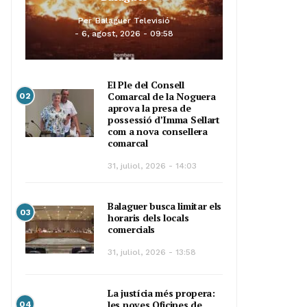
Per
Balaguer Televisió
6, agost, 2026 - 09:58
El Ple del Consell
Comarcal de la Noguera
02
aprova la presa de
possessió d’Imma Sellart
com a nova consellera
comarcal
31, juliol, 2026 - 14:03
Balaguer busca limitar els
03
horaris dels locals
comercials
31, juliol, 2026 - 13:58
La justícia més propera:
les noves Oficines de
04