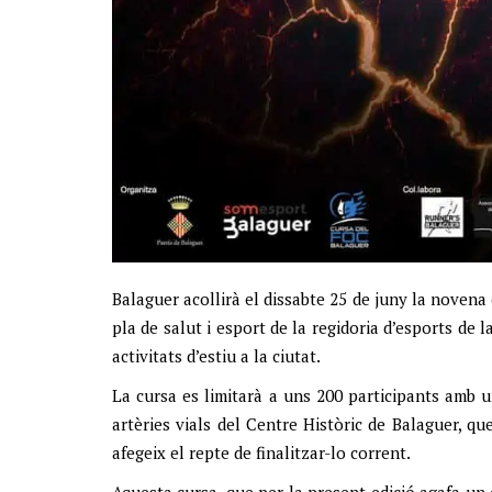
Balaguer acollirà el dissabte 25 de juny la novena e
pla de salut i esport de la regidoria d’esports de 
activitats d’estiu a la ciutat.
La cursa es limitarà a uns 200 participants amb un
artèries vials del Centre Històric de Balaguer, 
afegeix el repte de finalitzar-lo corrent.
Aquesta cursa, que per la present edició agafa un 