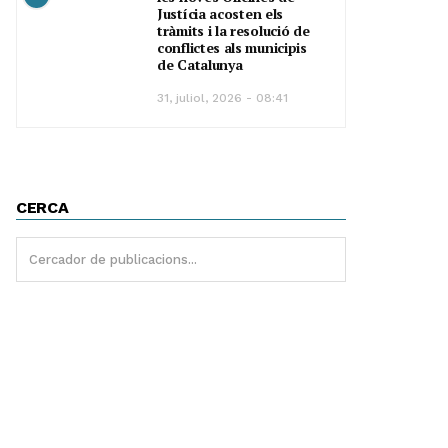
Justícia acosten els
tràmits i la resolució de
conflictes als municipis
de Catalunya
31, juliol, 2026 - 08:41
CERCA