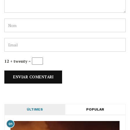
12 + twenty =
ÚLTIMES
POPULAR
01