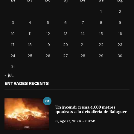
Dl
Dt
Dc
Dj
Dv
Ds
Dg
1
2
3
4
5
6
7
8
9
10
11
12
13
14
15
16
17
18
19
20
21
22
23
24
25
26
27
28
29
30
31
« jul.
ENTRADES RECENTS
01
Un incendi crema 4.000 metres
quadrats a la deixalleria de Balaguer
6, agost, 2026 - 09:58