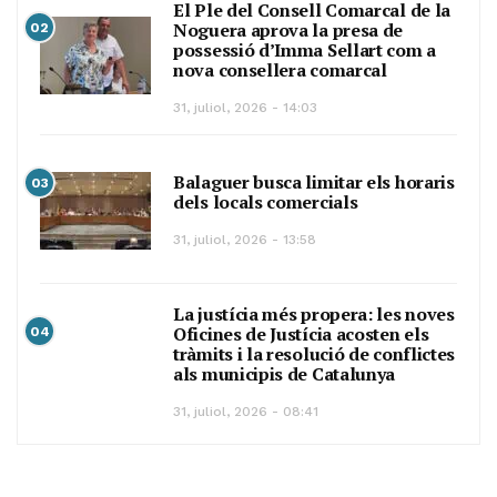
El Ple del Consell Comarcal de la
Noguera aprova la presa de
02
possessió d’Imma Sellart com a
nova consellera comarcal
31, juliol, 2026 - 14:03
Balaguer busca limitar els horaris
03
dels locals comercials
31, juliol, 2026 - 13:58
La justícia més propera: les noves
Oficines de Justícia acosten els
04
tràmits i la resolució de conflictes
als municipis de Catalunya
31, juliol, 2026 - 08:41