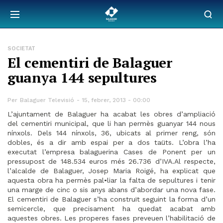
SOCIETAT
El cementiri de Balaguer
guanya 144 sepultures
Per
Balaguer Televisió
15, febrer, 2013 - 00:00
L’ajuntament de Balaguer ha acabat les obres d’ampliació
del cementiri municipal, que li han permès guanyar 144 nous
nínxols. Dels 144 nínxols, 36, ubicats al primer reng, són
dobles, és a dir amb espai per a dos taüts. L’obra l’ha
executat l’empresa balaguerina Cases de Ponent per un
pressupost de 148.534 euros més 26.736 d’IVA.
Al respecte,
l’alcalde de Balaguer, Josep Maria Roigé, ha explicat que
aquesta obra ha permès pal•liar la falta de sepultures i tenir
una marge de cinc o sis anys abans d’abordar una nova fase.
El cementiri de Balaguer s’ha construït seguint la forma d’un
semicercle, que precisament ha quedat acabat amb
aquestes obres. Les properes fases preveuen l’habilitació de