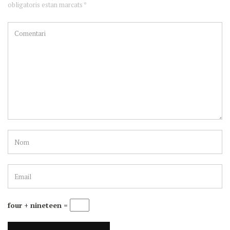
obligatoris estan marcats *
four + nineteen =