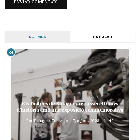
ÚLTIMES
POPULAR
01
Els Diables de Balaguer repassen 40 anys
d’història amb una exposició commemorativa
Per
Balaguer Televisió
7, agost, 2026 - 14:40