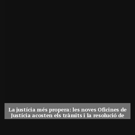
La justícia més propera: les noves Oficines de
Justícia acosten els tràmits i la resolució de
conflictes als municipis de Catalunya
Per
Balaguer Televisió
31, juliol, 2026 - 08:41