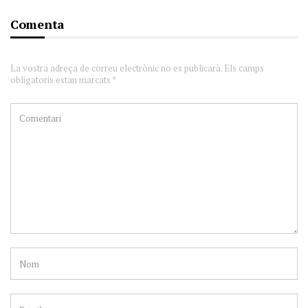
Comenta
La vostra adreça de correu electrònic no es publicarà. Els camps
obligatoris estan marcats *