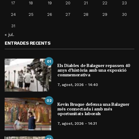
17
18
19
20
21
22
23
24
25
26
27
28
29
30
31
« jul.
ENTRADES RECENTS
01
Els Diables de Balaguer repassen 40
anys d’història amb una exposició
commemorativa
7, agost, 2026 - 14:40
02
Kevin Bruque defensa una Balaguer
més connectada i amb més
oportunitats laborals
7, agost, 2026 - 14:31