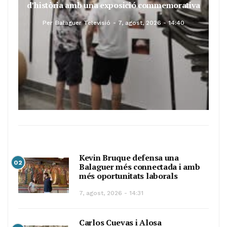
d’història amb una exposició commemorativa
Per
Balaguer Televisió
7, agost, 2026 - 14:40
Kevin Bruque defensa una
02
Balaguer més connectada i amb
més oportunitats laborals
7, agost, 2026 - 14:31
Carlos Cuevas i Alosa