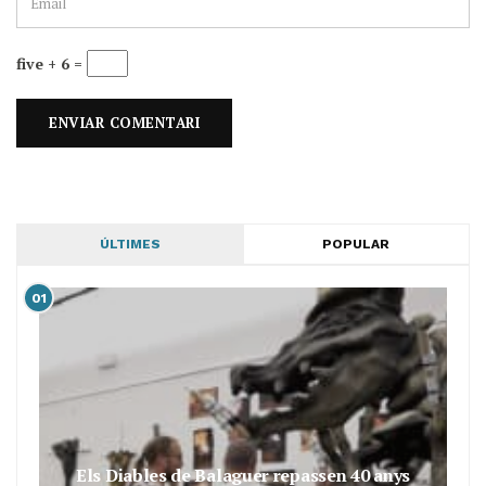
five + 6 =
ÚLTIMES
POPULAR
01
Els Diables de Balaguer repassen 40 anys