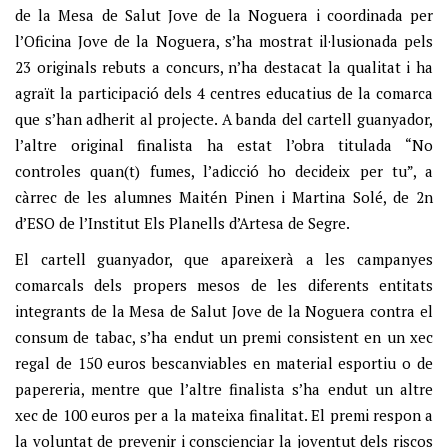
de la Mesa de Salut Jove de la Noguera i coordinada per
l’Oficina Jove de la Noguera, s’ha mostrat il·lusionada pels
23 originals rebuts a concurs, n’ha destacat la qualitat i ha
agraït la participació dels 4 centres educatius de la comarca
que s’han adherit al projecte. A banda del cartell guanyador,
l’altre original finalista ha estat l’obra titulada “No
controles quan(t) fumes, l’adicció ho decideix per tu”, a
càrrec de les alumnes Maitén Pinen i Martina Solé, de 2n
d’ESO de l’Institut Els Planells d’Artesa de Segre.
El cartell guanyador, que apareixerà a les campanyes
comarcals dels propers mesos de les diferents entitats
integrants de la Mesa de Salut Jove de la Noguera contra el
consum de tabac, s’ha endut un premi consistent en un xec
regal de 150 euros bescanviables en material esportiu o de
papereria, mentre que l’altre finalista s’ha endut un altre
xec de 100 euros per a la mateixa finalitat. El premi respon a
la voluntat de prevenir i conscienciar la joventut dels riscos