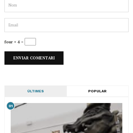
four × 4 =
ÚLTIMES
POPULAR
01