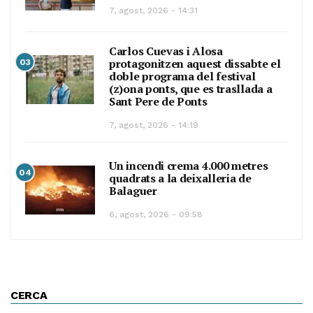
7, agost, 2026 - 14:31
Carlos Cuevas i Alosa
protagonitzen aquest dissabte el
03
doble programa del festival
(z)ona ponts, que es trasllada a
Sant Pere de Ponts
7, agost, 2026 - 14:19
Un incendi crema 4.000 metres
04
quadrats a la deixalleria de
Balaguer
6, agost, 2026 - 09:58
CERCA