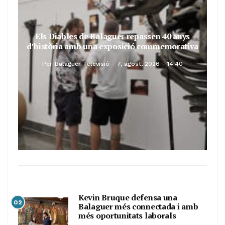
Els Diables de Balaguer repassen 40 anys
d’història amb una exposició commemorativa
Per
Balaguer Televisió
7, agost, 2026 - 14:40
Kevin Bruque defensa una
02
Balaguer més connectada i amb
més oportunitats laborals