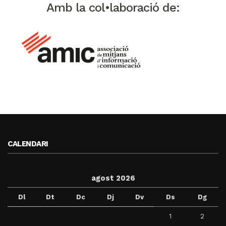
Amb la col•laboració de:
CALENDARI
agost 2026
Dl
Dt
Dc
Dj
Dv
Ds
Dg
1
2