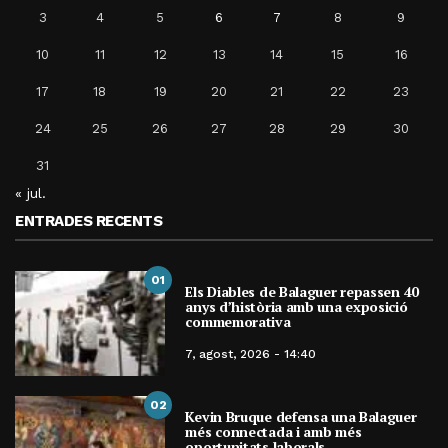
3
4
5
6
7
8
9
10
11
12
13
14
15
16
17
18
19
20
21
22
23
24
25
26
27
28
29
30
31
« jul.
ENTRADES RECENTS
01
Els Diables de Balaguer repassen 40
anys d’història amb una exposició
commemorativa
7, agost, 2026 - 14:40
02
Kevin Bruque defensa una Balaguer
més connectada i amb més
oportunitats laborals