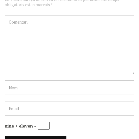
obligatoris estan marcats *
nine + eleven =