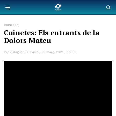
CUINETES
Cuinetes: Els entrants de la
Dolors Mateu
Per
Balaguer Televisió
6, març, 2012 - 00:00