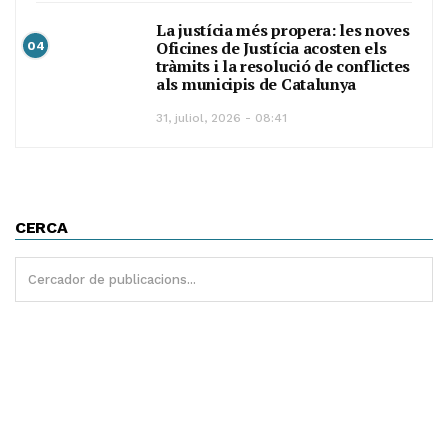
La justícia més propera: les noves
Oficines de Justícia acosten els
04
tràmits i la resolució de conflictes
als municipis de Catalunya
31, juliol, 2026 - 08:41
CERCA