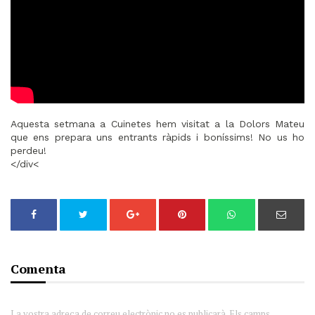
Aquesta setmana a Cuinetes hem visitat a la Dolors Mateu
que ens prepara uns entrants ràpids i boníssims! No us ho
perdeu!
</div<
Comenta
La vostra adreça de correu electrònic no es publicarà. Els camps