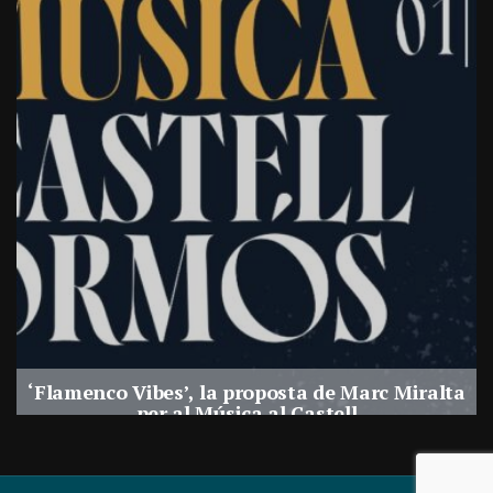
‘Flamenco Vibes’, la proposta de Marc Miralta
per al Música al Castell
Per
Balaguer Televisió
29, juliol, 2026 - 18:28