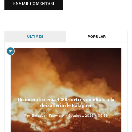
ÚLTIMES
POPULAR
01
Un incendi crema 4.000 metres quadrats a la
deixalleria de Balaguer
Per
Balaguer Televisió
6, agost, 2026 - 09:58