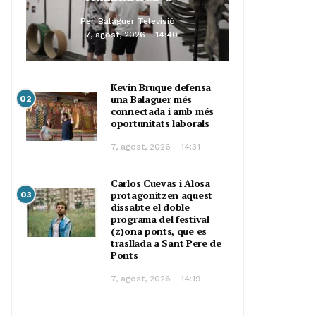
Per
Balaguer Televisió
7, agost, 2026 - 14:40
Kevin Bruque defensa
una Balaguer més
02
connectada i amb més
oportunitats laborals
7, agost, 2026 - 14:31
Carlos Cuevas i Alosa
protagonitzen aquest
03
dissabte el doble
programa del festival
(z)ona ponts, que es
trasllada a Sant Pere de
Ponts
7, agost, 2026 - 14:19