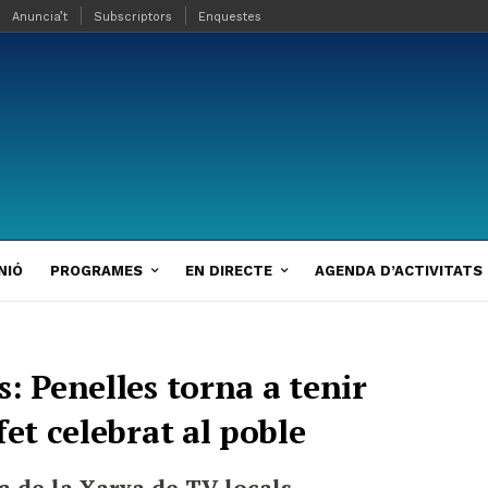
Anuncia’t
Subscriptors
Enquestes
NIÓ
PROGRAMES
EN DIRECTE
AGENDA D’ACTIVITATS
: Penelles torna a tenir
fet celebrat al poble
 de la Xarxa de TV locals