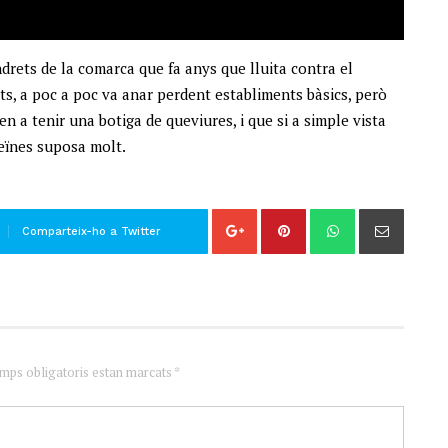
ndrets de la comarca que fa anys que lluita contra el
s, a poc a poc va anar perdent establiments bàsics, però
 a tenir una botiga de queviures, i que si a simple vista
veïnes suposa molt.
Comparteix-ho a Twitter
amps obligatoris estan marcats *