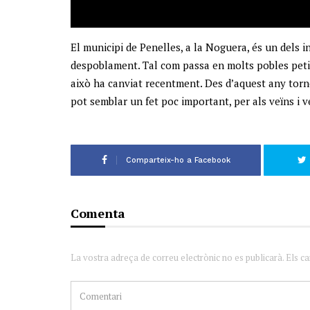
El municipi de Penelles, a la Noguera, és un dels i
despoblament. Tal com passa en molts pobles petit
això ha canviat recentment. Des d’aquest any tornen
pot semblar un fet poc important, per als veïns i 
Comparteix-ho a Facebook
Comenta
La vostra adreça de correu electrònic no es publicarà. Els c