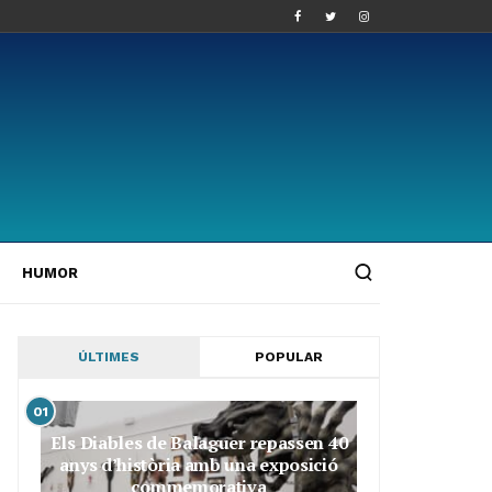
HUMOR
ÚLTIMES
POPULAR
01
Els Diables de Balaguer repassen 40
anys d’història amb una exposició
commemorativa