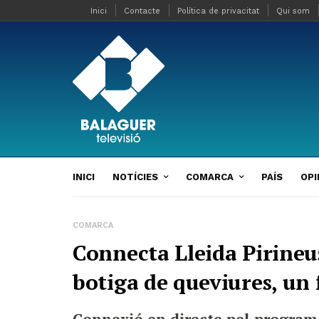
Inici
Contacte
Política de privacitat
Qui som
INICI
NOTÍCIES
COMARCA
PAÍS
OPI
COMARCA
Connecta Lleida Pirineus
botiga de queviures, un 
Connexió en directe pel programa