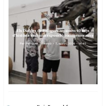
Els Diables de Balaguer repassen 40 anys
d’història amb una exposició commemorativa
Per
Balaguer Televisió
7, agost, 2026 - 14:40