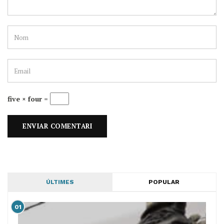
five × four =
ÚLTIMES
POPULAR
01