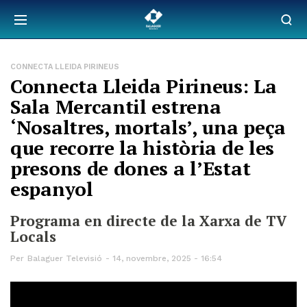
CONNECTA LLEIDA PIRINEUS
Connecta Lleida Pirineus: La
Sala Mercantil estrena
‘Nosaltres, mortals’, una peça
que recorre la història de les
presons de dones a l’Estat
espanyol
Programa en directe de la Xarxa de TV
Locals
Per
Balaguer Televisió
14, novembre, 2025 - 16:54