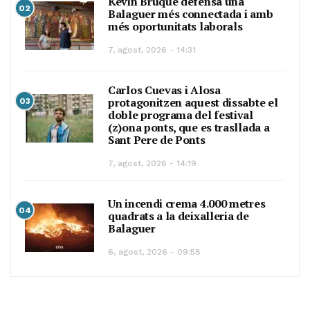
Kevin Bruque defensa una
02
Balaguer més connectada i amb
més oportunitats laborals
7, agost, 2026 - 14:31
Carlos Cuevas i Alosa
protagonitzen aquest dissabte el
03
doble programa del festival
(z)ona ponts, que es trasllada a
Sant Pere de Ponts
7, agost, 2026 - 14:19
Un incendi crema 4.000 metres
04
quadrats a la deixalleria de
Balaguer
6, agost, 2026 - 09:58