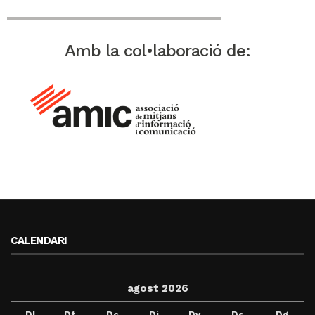
Amb la col•laboració de:
CALENDARI
agost 2026
Dl
Dt
Dc
Dj
Dv
Ds
Dg