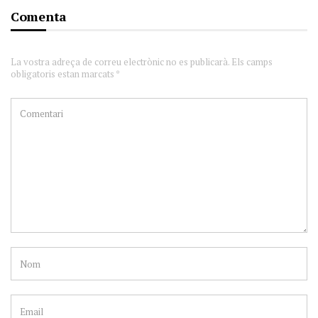
Comenta
La vostra adreça de correu electrònic no es publicarà. Els camps
obligatoris estan marcats *