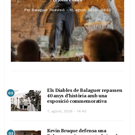
Per
Balaguer Televisió
10, agost, 2026 - 09:52
Els Diables de Balaguer repassen
02
40 anys d’història amb una
exposició commemorativa
7, agost, 2026 - 14:40
Kevin Bruque defensa una
03