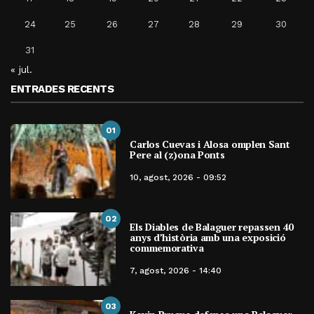
24
25
26
27
28
29
30
31
« jul.
ENTRADES RECENTS
01
Carlos Cuevas i Alosa omplen Sant
Pere al (z)ona Ponts
10, agost, 2026 - 09:52
02
Els Diables de Balaguer repassen 40
anys d’història amb una exposició
commemorativa
7, agost, 2026 - 14:40
03