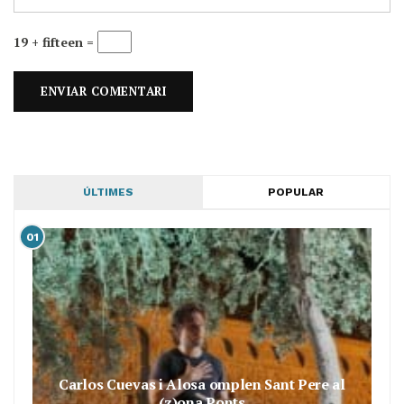
19 + fifteen =
ÚLTIMES
POPULAR
01
Carlos Cuevas i Alosa omplen Sant Pere al
(z)ona Ponts