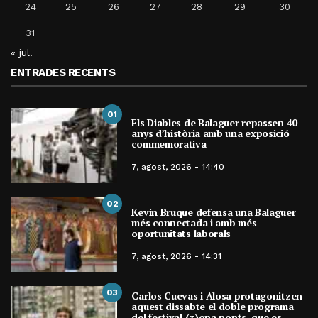
24
25
26
27
28
29
30
31
« jul.
ENTRADES RECENTS
01
Els Diables de Balaguer repassen 40
anys d’història amb una exposició
commemorativa
7, agost, 2026 - 14:40
02
Kevin Bruque defensa una Balaguer
més connectada i amb més
oportunitats laborals
7, agost, 2026 - 14:31
03
Carlos Cuevas i Alosa protagonitzen
aquest dissabte el doble programa
del festival (z)ona ponts, que es