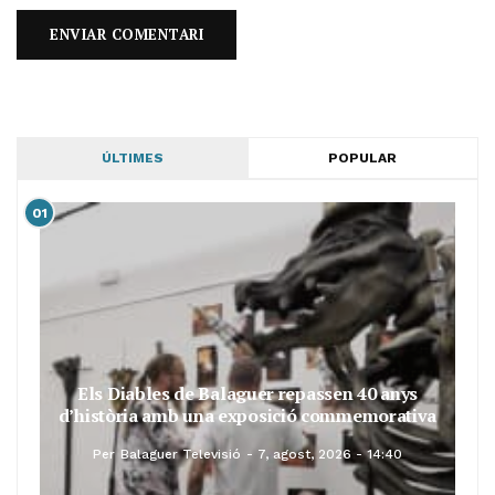
ÚLTIMES
POPULAR
01
Els Diables de Balaguer repassen 40 anys
d’història amb una exposició commemorativa
Per
Balaguer Televisió
7, agost, 2026 - 14:40