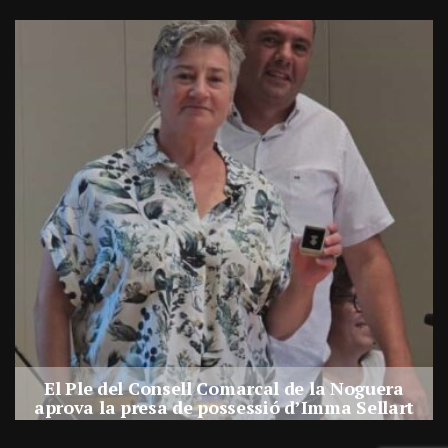
l Consell Comarcal de la Noguera
Balaguer busca
presa de possessió d’Imma Sellart
a nova consellera comarcal