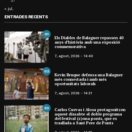
31
« jul.
ENTRADES RECENTS
01
Els Diables de Balaguer repassen 40
anys d’història amb una exposició
commemorativa
7, agost, 2026 - 14:40
02
Kevin Bruque defensa una Balaguer
més connectada i amb més
oportunitats laborals
7, agost, 2026 - 14:31
03
Carlos Cuevas i Alosa protagonitzen
aquest dissabte el doble programa
del festival (z)ona ponts, que es
trasllada a Sant Pere de Ponts