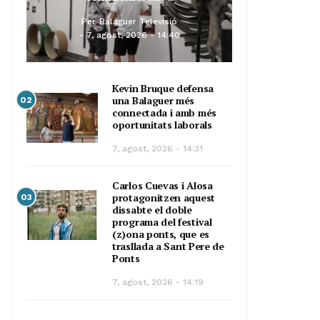
Per
Balaguer Televisió
7, agost, 2026 - 14:40
Kevin Bruque defensa
una Balaguer més
02
connectada i amb més
oportunitats laborals
7, agost, 2026 - 14:31
Carlos Cuevas i Alosa
protagonitzen aquest
03
dissabte el doble
programa del festival
(z)ona ponts, que es
trasllada a Sant Pere de
Ponts
7, agost, 2026 - 14:19