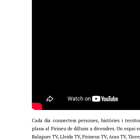
Cada dia connectem persones, històries i territo
plana al Pirineu de dilluns a divendres. Un espai
Balaguer TV, Lleida TV, Pirineus TV, Aran TV, Tàrr