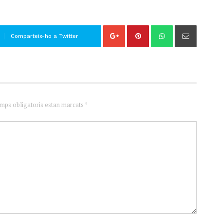
Comparteix-ho a Twitter
amps obligatoris estan marcats *