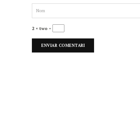
2 × two =