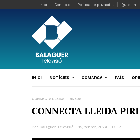
Inici
Contacte
Política de privacitat
Qui som
INICI
NOTÍCIES
COMARCA
PAÍS
OPI
CONNECTA LLEIDA PIRINEUS
CONNECTA LLEIDA PIRI
Per
Balaguer Televisió
15, febrer, 2024 - 17:32