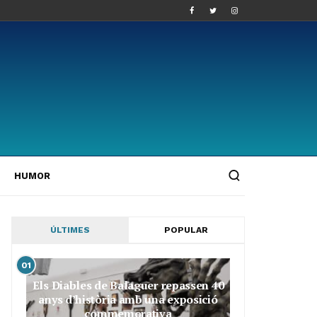
HUMOR
ÚLTIMES
POPULAR
01
Els Diables de Balaguer repassen 40
anys d’història amb una exposició
commemorativa