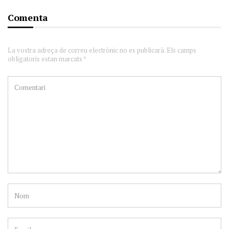
Comenta
La vostra adreça de correu electrònic no es publicarà. Els camps
obligatoris estan marcats *