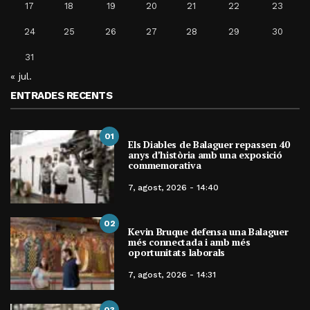
17
18
19
20
21
22
23
24
25
26
27
28
29
30
31
« jul.
ENTRADES RECENTS
01
Els Diables de Balaguer repassen 40
anys d’història amb una exposició
commemorativa
7, agost, 2026 - 14:40
02
Kevin Bruque defensa una Balaguer
més connectada i amb més
oportunitats laborals
7, agost, 2026 - 14:31
03