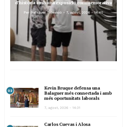
d’història amb una exposició commemorativa
Per
Balaguer Televisió
7, agost, 2026 - 14:40
Kevin Bruque defensa una
02
Balaguer més connectada i amb
més oportunitats laborals
7, agost, 2026 - 14:31
Carlos Cuevas i Alosa