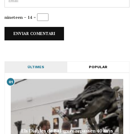
nineteen − 14 =
ÚLTIMES
POPULAR
01
Els Diables de Balaguer repassen 40 anys