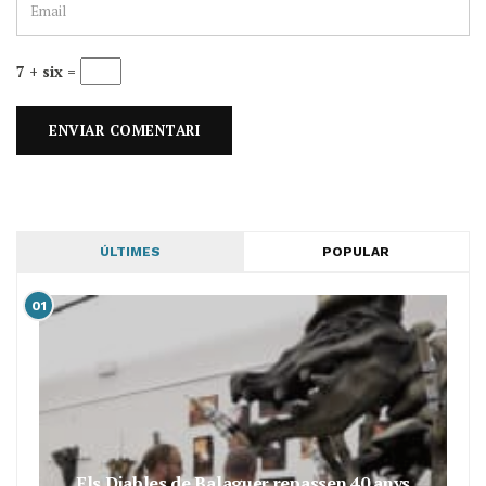
7 + six =
ÚLTIMES
POPULAR
01
Els Diables de Balaguer repassen 40 anys