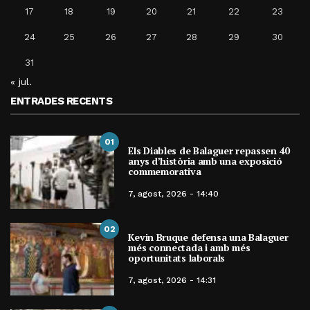
17
18
19
20
21
22
23
24
25
26
27
28
29
30
31
« jul.
ENTRADES RECENTS
01
Els Diables de Balaguer repassen 40
anys d’història amb una exposició
commemorativa
7, agost, 2026 - 14:40
02
Kevin Bruque defensa una Balaguer
més connectada i amb més
oportunitats laborals
7, agost, 2026 - 14:31