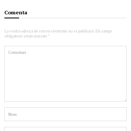
Comenta
La vostra adreça de correu electrònic no es publicarà. Els camps
obligatoris estan marcats *