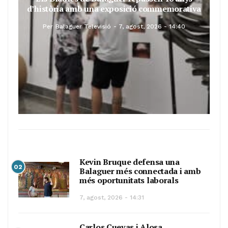
d’història amb una exposició commemorativa
Per
Balaguer Televisió
7, agost, 2026 - 14:40
Kevin Bruque defensa una
02
Balaguer més connectada i amb
més oportunitats laborals
7, agost, 2026 - 14:31
Carlos Cuevas i Alosa