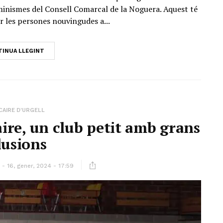
Feminismes del Consell Comarcal de la Noguera. Aquest té
r les persones nouvingudes a...
INUA LLEGINT
CAIRE D'URGELL
aire, un club petit amb grans
·lusions
16, gener, 2024 - 17:59