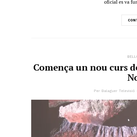
oficial es va fu
CONT
BELL
Comença un nou curs de 
N
Per
Balaguer Televisió