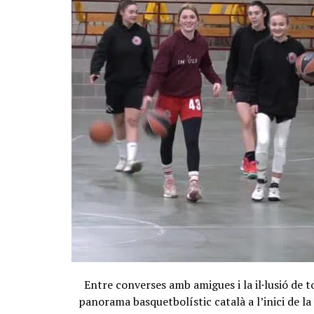
Entre converses amb amigues i la il·lusió de t
panorama basquetbolístic català a l’inici de 