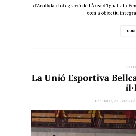
d’Acollida i Integració de l’Àrea d’Igualtat i 
com a objectiu integra
CONT
BELL
La Unió Esportiva Bellc
il
Per
Balaguer Televisió