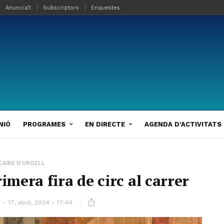
Anuncia’t
Subscriptors
Enquestes
NIÓ
PROGRAMES
EN DIRECTE
AGENDA D’ACTIVITATS
CAIRE D'URGELL
rimera fira de circ al carrer
ó
17, abril, 2024 - 17:44