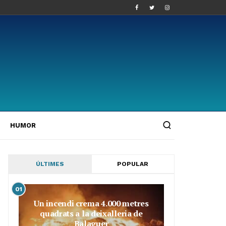
HUMOR
ÚLTIMES
POPULAR
01
Un incendi crema 4.000 metres
quadrats a la deixalleria de
Balaguer