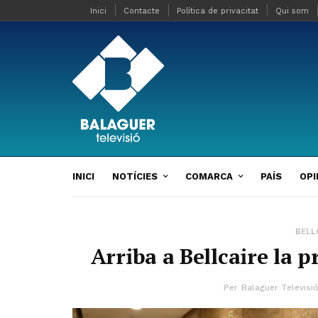
Inici
Contacte
Política de privacitat
Qui som
INICI
NOTÍCIES
COMARCA
PAÍS
OPI
BELL
Arriba a Bellcaire la p
Per
Balaguer Televisi