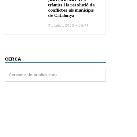
tràmits i la resolució de
conflictes als municipis
de Catalunya
31, juliol, 2026 - 08:41
CERCA