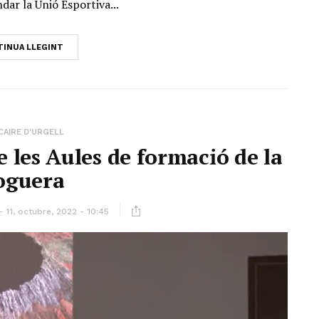
ndar la Unió Esportiva...
INUA LLEGINT
CAIRE D'URGELL
les Aules de formació de la
oguera
11, octubre, 2022 - 10:45