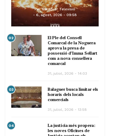
Per
Balaguer Televisió
6, agost, 2026 - 09:58
El Ple del Consell
02
Comarcal de la Noguera
aprova la presa de
possessió d’Imma Sellart
com a nova consellera
comarcal
31, juliol, 2026 - 14:03
Balaguer busca limitar els
03
horaris dels locals
comercials
31, juliol, 2026 - 13:58
La justícia més propera:
04
les noves Oficines de
Justícia acosten els