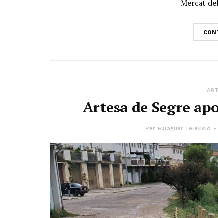
Mercat del
CONT
ART
Artesa de Segre apo
Per
Balaguer Televisió