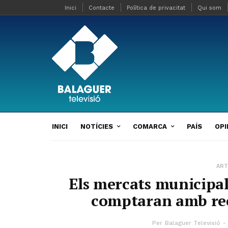
Inici
Contacte
Política de privacitat
Qui som
INICI
NOTÍCIES
COMARCA
PAÍS
OPI
ART
Els mercats municipal
comptaran amb reco
Per
Balaguer Televisió