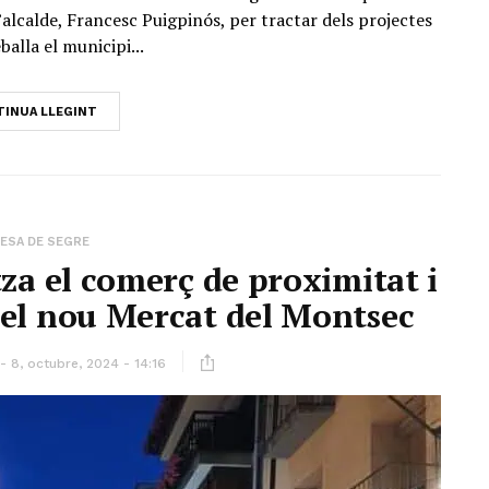
’alcalde, Francesc Puigpinós, per tractar dels projectes
balla el municipi...
INUA LLEGINT
ESA DE SEGRE
tza el comerç de proximitat i
 el nou Mercat del Montsec
8, octubre, 2024 - 14:16