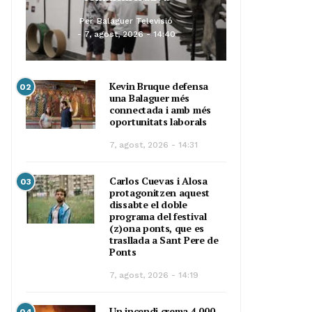
Per
Balaguer Televisió
7, agost, 2026 - 14:40
Kevin Bruque defensa
02
una Balaguer més
connectada i amb més
oportunitats laborals
7, agost, 2026 - 14:31
Carlos Cuevas i Alosa
03
protagonitzen aquest
dissabte el doble
programa del festival
(z)ona ponts, que es
trasllada a Sant Pere de
Ponts
7, agost, 2026 - 14:19
Un incendi crema 4.000
04