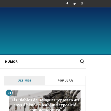
HUMOR
ÚLTIMES
POPULAR
01
Els Diables de Balaguer repassen 40
anys d’història amb una exposició
commemorativa