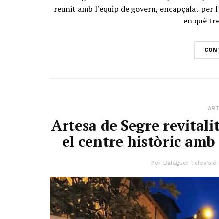
reunit amb l’equip de govern, encapçalat per l
en què tre
CONT
ART
Artesa de Segre revitali
el centre històric amb
Per
Balaguer Televisió