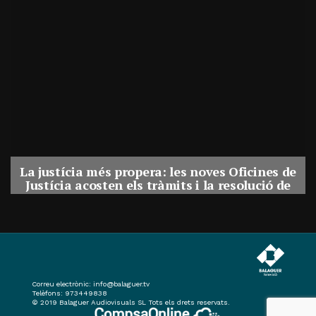
La justícia més propera: les noves Oficines de
Justícia acosten els tràmits i la resolució de
conflictes als municipis de Catalunya
Per
Balaguer Televisió
31, juliol, 2026 - 08:41
Correu electrònic:
info@balaguer.tv
Telèfons: 973449838
© 2019 Balaguer Audiovisuals SL Tots els drets reservats.