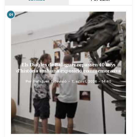
01
Els Diables de Balaguer repassen 40 anys
d’història amb una exposició commemorativa
Per
Balaguer Televisió
7, agost, 2026 - 14:40