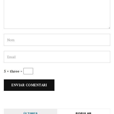
5 × three =
ÚLTIMES
POPULAR