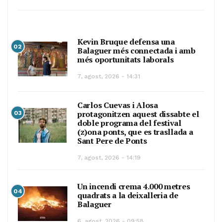
Kevin Bruque defensa una
02
Balaguer més connectada i amb
més oportunitats laborals
7, agost, 2026 - 14:31
Carlos Cuevas i Alosa
protagonitzen aquest dissabte el
03
doble programa del festival
(z)ona ponts, que es trasllada a
Sant Pere de Ponts
7, agost, 2026 - 14:19
Un incendi crema 4.000 metres
04
quadrats a la deixalleria de
Balaguer
6, agost, 2026 - 09:58