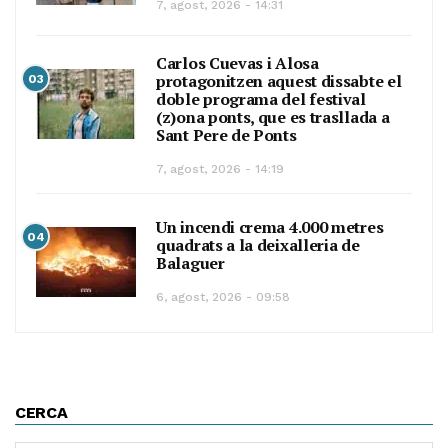
7, agost, 2026 - 14:31
Carlos Cuevas i Alosa
protagonitzen aquest dissabte el
03
doble programa del festival
(z)ona ponts, que es trasllada a
Sant Pere de Ponts
7, agost, 2026 - 14:19
Un incendi crema 4.000 metres
04
quadrats a la deixalleria de
Balaguer
6, agost, 2026 - 09:58
CERCA