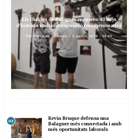
Els Diables de Balaguer repassen 40 anys
d’història amb una exposició commemorativa
Per
Balaguer Televisió
7, agost, 2026 - 14:40
Kevin Bruque defensa una
02
Balaguer més connectada i amb
més oportunitats laborals