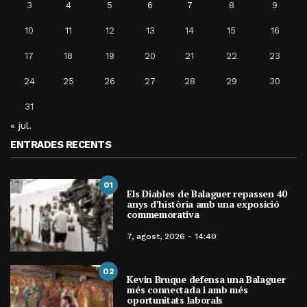
3
4
5
6
7
8
9
10
11
12
13
14
15
16
17
18
19
20
21
22
23
24
25
26
27
28
29
30
31
« jul.
ENTRADES RECENTS
01
Els Diables de Balaguer repassen 40
anys d’història amb una exposició
commemorativa
7, agost, 2026 - 14:40
02
Kevin Bruque defensa una Balaguer
més connectada i amb més
oportunitats laborals