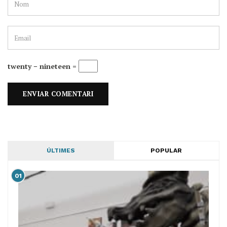
twenty − nineteen =
ÚLTIMES
POPULAR
01