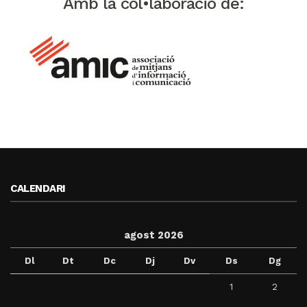
Amb la col•laboració de:
CALENDARI
agost 2026
Dl
Dt
Dc
Dj
Dv
Ds
Dg
1
2