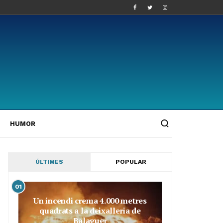
HUMOR
ÚLTIMES
POPULAR
01
Un incendi crema 4.000 metres
quadrats a la deixalleria de
Balaguer