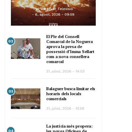
Per
Balaguer Televisió
6, agost, 2026 - 09:58
El Ple del Consell
Comarcal de la Noguera
02
aprova la presa de
possessió d’Imma Sellart
com a nova consellera
comarcal
31, juliol, 2026 - 14:03
Balaguer busca limitar els
03
horaris dels locals
comercials
31, juliol, 2026 - 13:58
La justícia més propera:
les noves Oficines de
04