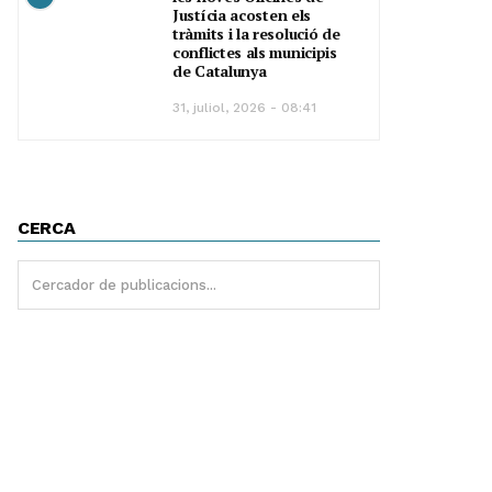
Justícia acosten els
tràmits i la resolució de
conflictes als municipis
de Catalunya
31, juliol, 2026 - 08:41
CERCA