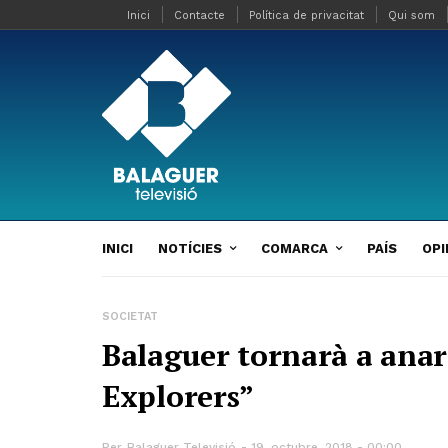
Inici
Contacte
Política de privacitat
Qui som
INICI
NOTÍCIES
COMARCA
PAÍS
OPI
SOCIETAT
Balaguer tornarà a anar
Explorers”
Per
Balaguer Televisió
19, octubre, 2018 - 00:00