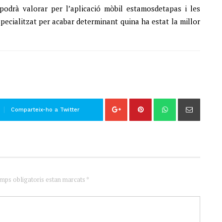
odrà valorar per l’aplicació mòbil estamosdetapas i les
pecialitzat per acabar determinant quina ha estat la millor
Comparteix-ho a Twitter
amps obligatoris estan marcats *