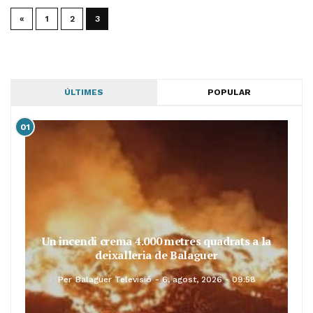
«
1
2
3
ÚLTIMES
POPULAR
01
Un incendi crema 4.000 metres quadrats a la
deixalleria de Balaguer
Per
Balaguer Televisió
6, agost, 2026 - 09:58