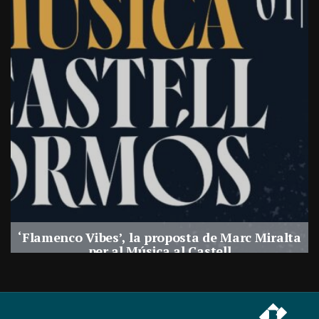
‘Flamenco Vibes’, la proposta de Marc Miralta
per al Música al Castell
Per
Balaguer Televisió
29, juliol, 2026 - 18:28