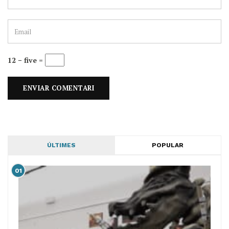
12 − five =
ÚLTIMES
POPULAR
01