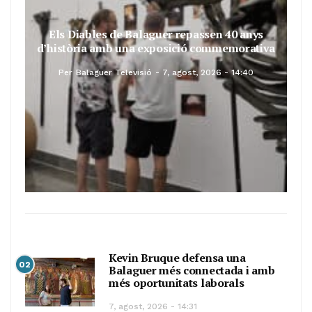
Els Diables de Balaguer repassen 40 anys
d’història amb una exposició commemorativa
Per
Balaguer Televisió
7, agost, 2026 - 14:40
Kevin Bruque defensa una
02
Balaguer més connectada i amb
més oportunitats laborals
7, agost, 2026 - 14:31