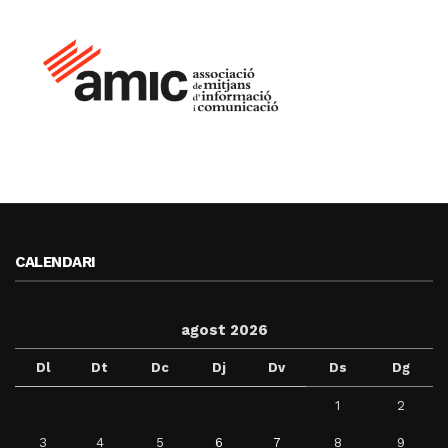
CALENDARI
agost 2026
Dl
Dt
Dc
Dj
Dv
Ds
Dg
1
2
3
4
5
6
7
8
9