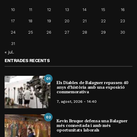
10
11
12
13
14
15
16
17
18
19
20
21
22
23
24
25
26
27
28
29
30
31
« jul.
ENTRADES RECENTS
01
Els Diables de Balaguer repassen 40
anys d’història amb una exposició
commemorativa
7, agost, 2026 - 14:40
02
Kevin Bruque defensa una Balaguer
més connectada i amb més
oportunitats laborals