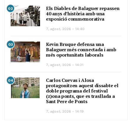
Els Diables de Balaguer repassen
02
40 anys d’història amb una
exposició commemorativa
7, agost, 2026 - 14:40
Kevin Bruque defensa una
03
Balaguer més connectada i amb
més oportunitats laborals
7, agost, 2026 - 14:31
Carlos Cuevas i Alosa
04
protagonitzen aquest dissabte el
doble programa del festival
(z)ona ponts, que es trasllada a
Sant Pere de Ponts
7, agost, 2026 - 14:19