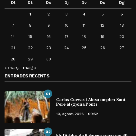
Dl
Dt
Dc
Dj
Dv
Ds
Dg
1
2
3
4
5
6
7
8
9
10
11
12
13
14
15
16
17
18
19
20
21
22
23
24
25
26
27
28
29
30
« març
maig »
ENTRADES RECENTS
01
Carlos Cuevas i Alosa omplen Sant
Pere al (z)ona Ponts
10, agost, 2026 - 09:52
02
Els Diables de Balaguer repassen 40