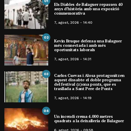
01
Els Diables de Balaguer repassen 40
anys d’història amb una exposició
commemorativa
7, agost, 2026 - 14:40
02
Kevin Bruque defensa una Balaguer
més connectada i amb més
oportunitats laborals
7, agost, 2026 - 14:31
03
Carlos Cuevas i Alosa protagonitzen
aquest dissabte el doble programa
del festival (z)ona ponts, que es
trasllada a Sant Pere de Ponts
7, agost, 2026 - 14:19
04
Un incendi crema 4.000 metres
quadrats a la deixalleria de Balaguer
6, agost, 2026 - 09:58