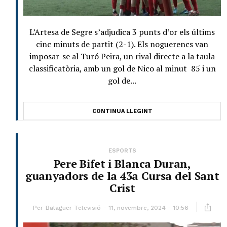
L’Artesa de Segre s’adjudica 3 punts d’or els últims
cinc minuts de partit (2-1). Els noguerencs van
imposar-se al Turó Peira, un rival directe a la taula
classificatòria, amb un gol de Nico al minut 85 i un
gol de...
CONTINUA LLEGINT
ESPORTS
Pere Bifet i Blanca Duran,
guanyadors de la 43a Cursa del Sant
Crist
Per
Balaguer Televisió
11, novembre, 2024 - 10:56