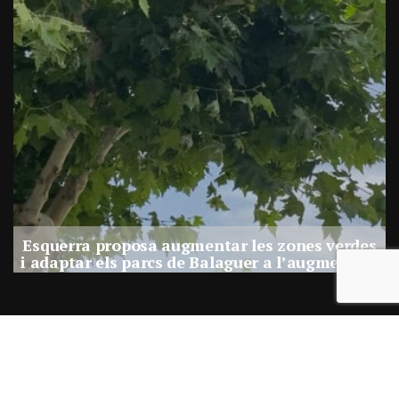
e
Esquerra proposa augmentar les zones verdes
i adaptar els parcs de Balaguer a l’augment de
calor
Per
Balaguer Televisió
30, juliol, 2026 - 12:01
Correu electrònic:
info@balaguer.tv
Telèfons: 973449838