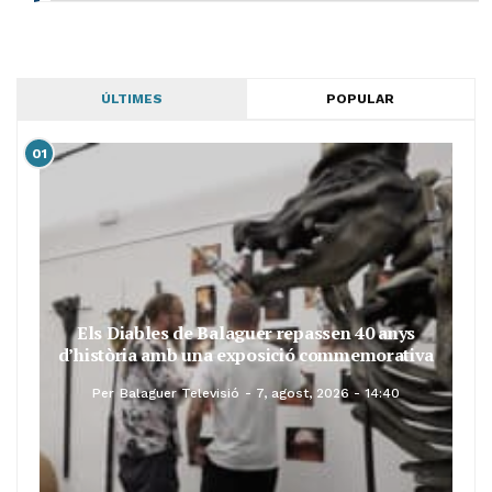
ÚLTIMES
POPULAR
01
Els Diables de Balaguer repassen 40 anys
d’història amb una exposició commemorativa
Per
Balaguer Televisió
7, agost, 2026 - 14:40