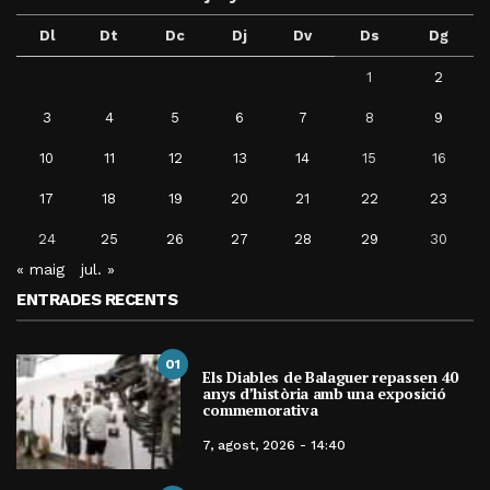
Dl
Dt
Dc
Dj
Dv
Ds
Dg
1
2
3
4
5
6
7
8
9
10
11
12
13
14
15
16
17
18
19
20
21
22
23
24
25
26
27
28
29
30
« maig
jul. »
ENTRADES RECENTS
01
Els Diables de Balaguer repassen 40
anys d’història amb una exposició
commemorativa
7, agost, 2026 - 14:40