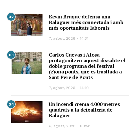
Kevin Bruque defensa una
02
Balaguer més connectada i amb
més oportunitats laborals
7, agost, 2026 - 14:31
Carlos Cuevas i Alosa
03
protagonitzen aquest dissabte el
doble programa del festival
(z)ona ponts, que es trasllada a
Sant Pere de Ponts
7, agost, 2026 - 14:19
Un incendi crema 4.000 metres
04
quadrats a la deixalleria de
Balaguer
6, agost, 2026 - 09:58