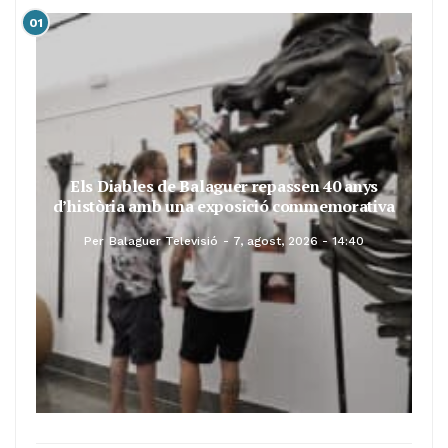
01
Els Diables de Balaguer repassen 40 anys
d’història amb una exposició commemorativa
Per
Balaguer Televisió
7, agost, 2026 - 14:40