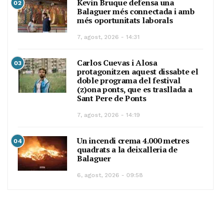
Kevin Bruque defensa una
02
Balaguer més connectada i amb
més oportunitats laborals
7, agost, 2026 - 14:31
Carlos Cuevas i Alosa
03
protagonitzen aquest dissabte el
doble programa del festival
(z)ona ponts, que es trasllada a
Sant Pere de Ponts
7, agost, 2026 - 14:19
Un incendi crema 4.000 metres
04
quadrats a la deixalleria de
Balaguer
6, agost, 2026 - 09:58