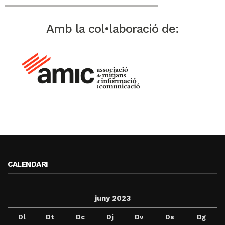
Amb la col•laboració de:
CALENDARI
juny 2023
Dl
Dt
Dc
Dj
Dv
Ds
Dg