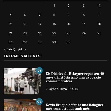
1
2
3
4
5
6
7
8
9
10
11
12
13
14
15
16
17
18
19
20
21
22
23
24
25
26
27
28
29
30
« maig
jul. »
ENTRADES RECENTS
01
Els Diables de Balaguer repassen 40
anys d’història amb una exposició
commemorativa
7, agost, 2026 - 14:40
02
Kevin Bruque defensa una Balaguer
més connectada i amb més