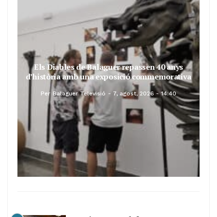
Els Diables de Balaguer repassen 40 anys
d’història amb una exposició commemorativa
Per
Balaguer Televisió
7, agost, 2026 - 14:40