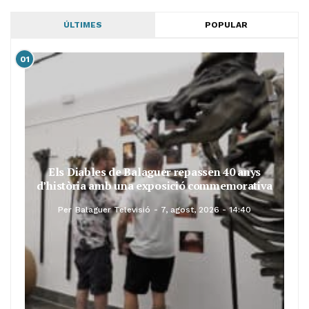
ÚLTIMES
POPULAR
01
Els Diables de Balaguer repassen 40 anys
d’història amb una exposició commemorativa
Per
Balaguer Televisió
7, agost, 2026 - 14:40