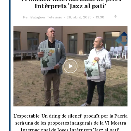
Intèrprets ‘Jazz al pati’
Per
Balaguer Televisió
26, abril, 2023 - 13:38
L’espectable ‘Un dring de silenci’ produït per la Paeria
serà una de les propostes inaugurals de la VI Mostra
Internacional de Joves Intèrprets ‘Jazz al pati’.