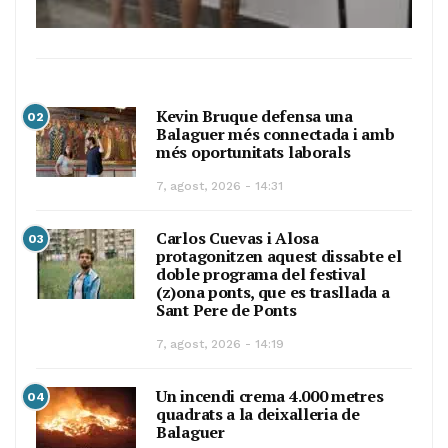
Kevin Bruque defensa una
02
Balaguer més connectada i amb
més oportunitats laborals
7, agost, 2026 - 14:31
Carlos Cuevas i Alosa
03
protagonitzen aquest dissabte el
doble programa del festival
(z)ona ponts, que es trasllada a
Sant Pere de Ponts
7, agost, 2026 - 14:19
Un incendi crema 4.000 metres
04
quadrats a la deixalleria de
Balaguer