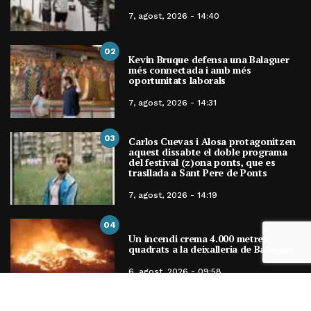
7, agost, 2026 - 14:40
02
Kevin Bruque defensa una Balaguer
més connectada i amb més
oportunitats laborals
7, agost, 2026 - 14:31
03
Carlos Cuevas i Alosa protagonitzen
aquest dissabte el doble programa
del festival (z)ona ponts, que es
trasllada a Sant Pere de Ponts
7, agost, 2026 - 14:19
04
Un incendi crema 4.000 metres
quadrats a la deixalleria de Balaguer
6, agost, 2026 - 09:58
ENTRADES MENSUALS