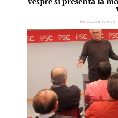
vespre si presenta la mo
Per
Balaguer Televisió