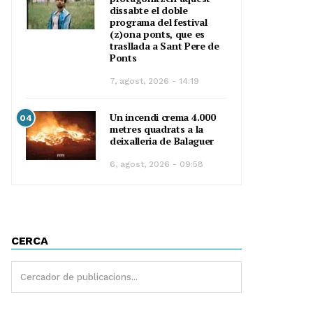
dissabte el doble
programa del festival
(z)ona ponts, que es
trasllada a Sant Pere de
Ponts
7, agost, 2026 - 14:19
Un incendi crema 4.000
04
metres quadrats a la
deixalleria de Balaguer
6, agost, 2026 - 09:58
CERCA