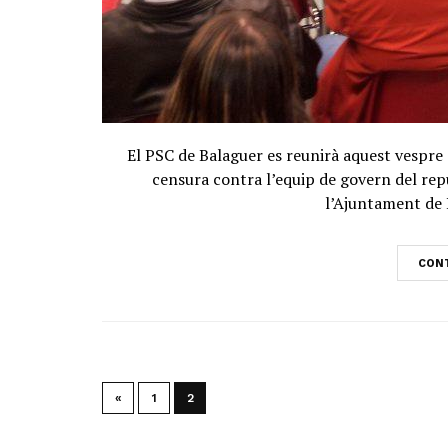
El PSC de Balaguer es reunirà aquest vespre 
censura contra l’equip de govern del repub
l’Ajuntament de B
CONT
«
1
2