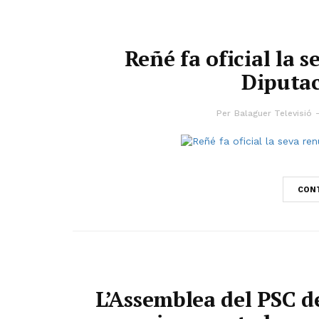
Reñé fa oficial la s
Diputac
Per
Balaguer Televisió
CONT
L’Assemblea del PSC d