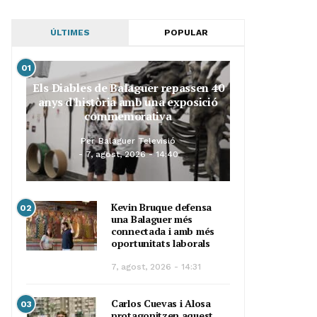
ÚLTIMES
POPULAR
01
Els Diables de Balaguer repassen 40
anys d’història amb una exposició
commemorativa
Per
Balaguer Televisió
7, agost, 2026 - 14:40
Kevin Bruque defensa
02
una Balaguer més
connectada i amb més
oportunitats laborals
7, agost, 2026 - 14:31
Carlos Cuevas i Alosa
03
protagonitzen aquest