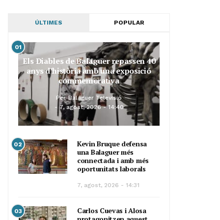
ÚLTIMES
POPULAR
01
Els Diables de Balaguer repassen 40
anys d’història amb una exposició
commemorativa
Per
Balaguer Televisió
7, agost, 2026 - 14:40
Kevin Bruque defensa
02
una Balaguer més
connectada i amb més
oportunitats laborals
7, agost, 2026 - 14:31
Carlos Cuevas i Alosa
03
protagonitzen aquest