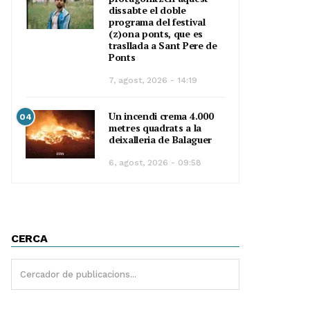
dissabte el doble
programa del festival
(z)ona ponts, que es
trasllada a Sant Pere de
Ponts
7, agost, 2026 - 14:19
Un incendi crema 4.000
04
metres quadrats a la
deixalleria de Balaguer
6, agost, 2026 - 09:58
CERCA