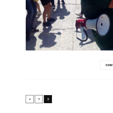
CONT
«
1
2