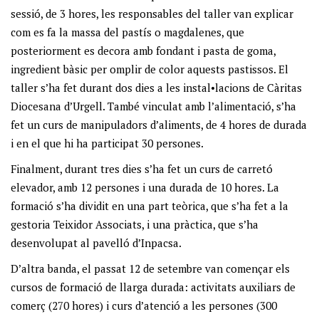
sessió, de 3 hores, les responsables del taller van explicar
com es fa la massa del pastís o magdalenes, que
posteriorment es decora amb fondant i pasta de goma,
ingredient bàsic per omplir de color aquests pastissos. El
taller s’ha fet durant dos dies a les instal•lacions de Càritas
Diocesana d’Urgell. També vinculat amb l’alimentació, s’ha
fet un curs de manipuladors d’aliments, de 4 hores de durada
i en el que hi ha participat 30 persones.
Finalment, durant tres dies s’ha fet un curs de carretó
elevador, amb 12 persones i una durada de 10 hores. La
formació s’ha dividit en una part teòrica, que s’ha fet a la
gestoria Teixidor Associats, i una pràctica, que s’ha
desenvolupat al pavelló d’Inpacsa.
D’altra banda, el passat 12 de setembre van començar els
cursos de formació de llarga durada: activitats auxiliars de
comerç (270 hores) i curs d’atenció a les persones (300