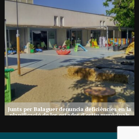
a
Junts per Balaguer denuncia deficiències en la
planificació de les estades d’estiu municipals
Per
Balaguer Televisió
27, juliol, 2026 - 17:30