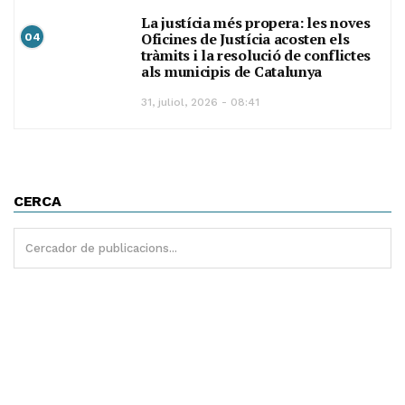
La justícia més propera: les noves
Oficines de Justícia acosten els
04
tràmits i la resolució de conflictes
als municipis de Catalunya
31, juliol, 2026 - 08:41
CERCA