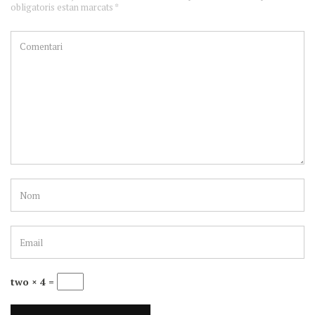
obligatoris estan marcats *
two × 4 =