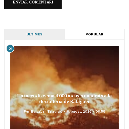
ÚLTIMES
POPULAR
01
Un incendi crema 4.000 metres quadrats a la
deixalleria de Balaguer
Per
Balaguer Televisió
6, agost, 2026 - 09:58