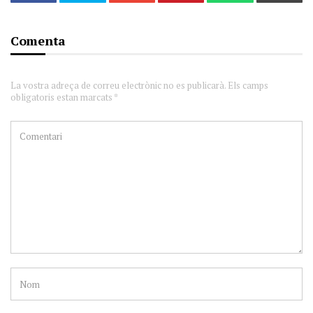
Comenta
La vostra adreça de correu electrònic no es publicarà. Els camps
obligatoris estan marcats *