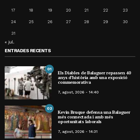
17
18
19
20
21
22
23
24
25
26
27
28
29
30
31
« jul.
ENTRADES RECENTS
01
Els Diables de Balaguer repassen 40
anys d’història amb una exposició
commemorativa
7, agost, 2026 - 14:40
02
Kevin Bruque defensa una Balaguer
més connectada i amb més
oportunitats laborals
7, agost, 2026 - 14:31