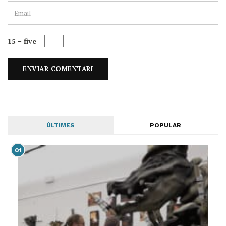
15 − five =
ÚLTIMES
POPULAR
01