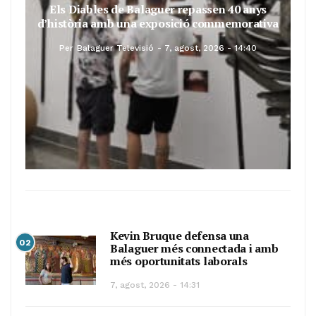
Els Diables de Balaguer repassen 40 anys
d’història amb una exposició commemorativa
Per
Balaguer Televisió
7, agost, 2026 - 14:40
Kevin Bruque defensa una
02
Balaguer més connectada i amb
més oportunitats laborals
7, agost, 2026 - 14:31