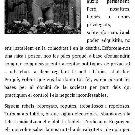
auxili permanent.
Però, nosaltres,
homes i dones
privilegiats,
sobreinformats i amb
poder adquisitiu, no
ens instal·lem en la comoditat i en la desídia. Esforcem-nos
una mica i posem-nos les piles perquè, a base d’emmandrir,
comprar compulsivament i acceptar polítiques de privacitat
a ulls clucs, acabem regalant la pell i l’ànima al diable.
Perquè, volent que ens ho donin tot fet, estem posant les
bases per al domini de la societat per part dels qui
practiquen el control i els negocis inconfessables.
Siguem rebels, rebregats, reputes, treballosos i repelosos.
Tornem als llibres, ni que siguin electrònics. Abandonem la
tele i minimitzem el mòbil, la tablet i l’ordinador. Enganyem
els qui volen saber la nostra talla de calçotets i de quin peu