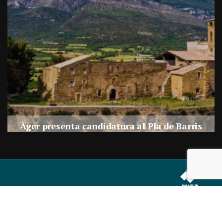
a
Àger presenta candidatura al Pla de Barris
s
Per
Balaguer Televisió
27, juliol, 2026 - 09:42
Correu electrònic:
info@balaguer.tv
Telèfons: 973449838
© 2019 Balaguer Audiovisuals SL Tots els drets reservats.