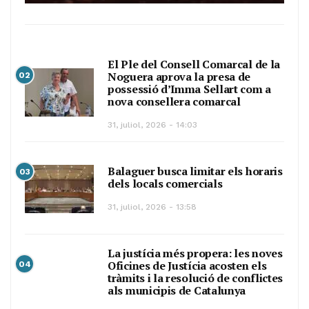
El Ple del Consell Comarcal de la
Noguera aprova la presa de
02
possessió d’Imma Sellart com a
nova consellera comarcal
31, juliol, 2026 - 14:03
Balaguer busca limitar els horaris
03
dels locals comercials
31, juliol, 2026 - 13:58
La justícia més propera: les noves
Oficines de Justícia acosten els
04
tràmits i la resolució de conflictes
als municipis de Catalunya