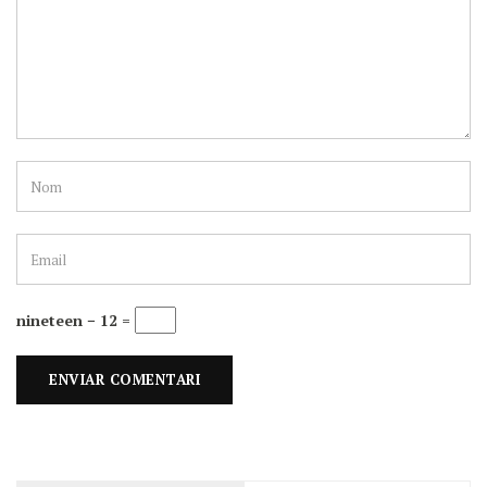
nineteen − 12 =