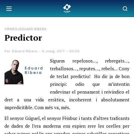
FIRMES>EDUARD RIBERA
Predictor
Per
Eduard Ribera
4, maig, 2017 - 00:00
Siguem repelosos…, rebregats…,
treballosos…, reputes…, rebels… Cony
de teclat predictiu! Ho dic ja de bon
principi: odio que m’intentin
endevinar el pensament i reivindico el
dret a una vida erràtica, incoherent i absolutament
impredicitible. Com més va, més.
El senyor Gúguel, el senyor Fèisbuc i tants d’altres traficants
de dades de l’era moderna ens espien rere les orelles per
saber quines pel·lis ens agraden, quines sabatilles esportives