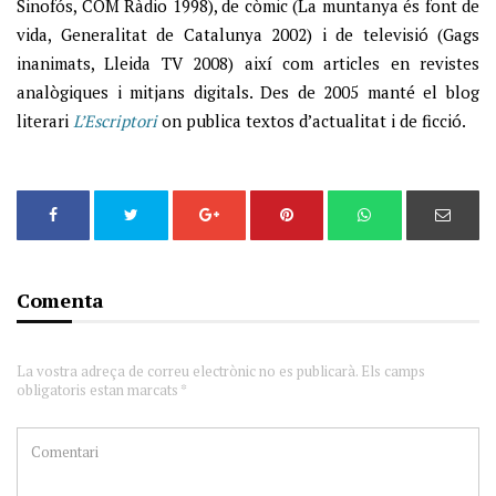
Sinofós, COM Ràdio 1998), de còmic (La muntanya és font de
vida, Generalitat de Catalunya 2002) i de televisió (Gags
inanimats, Lleida TV 2008) així com articles en revistes
analògiques i mitjans digitals. Des de 2005 manté el blog
literari
L’Escriptori
on publica textos d’actualitat i de ficció.
Comenta
La vostra adreça de correu electrònic no es publicarà. Els camps
obligatoris estan marcats *