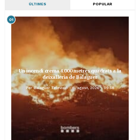
ÚLTIMES
POPULAR
01
Un incendi crema 4.000 metres quadrats a la
deixalleria de Balaguer
Per
Balaguer Televisió
6, agost, 2026 - 09:58