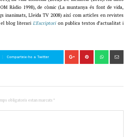
 COM Ràdio 1998), de còmic (La muntanya és font de vida,
gs inanimats, Lleida TV 2008) així com articles en revistes
el blog literari
L’Escriptori
on publica textos d’actualitat i
Comparteix-ho a Twitter
amps obligatoris estan marcats *