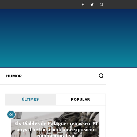
HUMOR
ÚLTIMES
POPULAR
01
Els Diables de Balaguer repassen 40
anys d’història amb una exposició
commemorativa