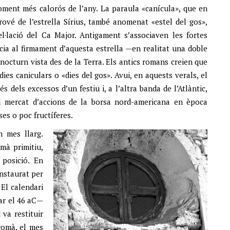
oment més calorós de l’any. La paraula «canícula», que en
 prové de l’estrella Sírius, també anomenat «estel del gos»,
l·lació del Ca Major. Antigament s’associaven les fortes
ncia al firmament d’aquesta estrella —en realitat una doble
l nocturn vista des de la Terra. Els antics romans creien que
ies caniculars o «dies del gos». Avui, en aquests verals, el
s dels excessos d’un festiu i, a l’altra banda de l’Atlàntic,
 al mercat d’accions de la borsa nord-americana en època
ses o poc fructíferes.
n mes llarg.
omà primitiu,
posició. En
instaurat per
 El calendari
sar el 46 aC—
 va restituir
 romà, el mes