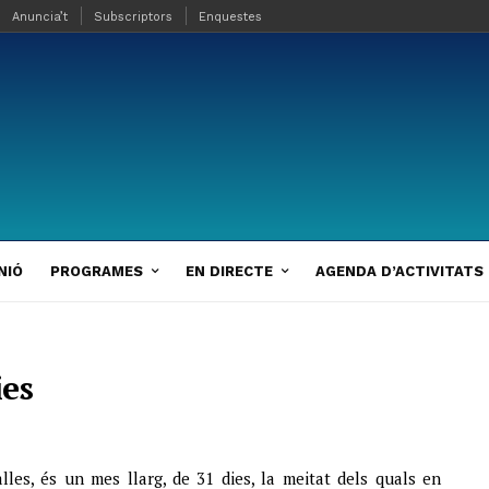
Anuncia’t
Subscriptors
Enquestes
NIÓ
PROGRAMES
EN DIRECTE
AGENDA D’ACTIVITATS
ies
alles, és un mes llarg, de 31 dies, la meitat dels quals en