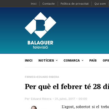
Inici
Contacte
Política de privacitat
Qui som
INICI
NOTÍCIES
COMARCA
PAÍS
OPI
FIRMES>EDUARD RIBERA
Per què el febrer té 28 d
Per
Eduard Ribera
31, juliol, 2017 - 00:00
L’agost, sobretot si el treb