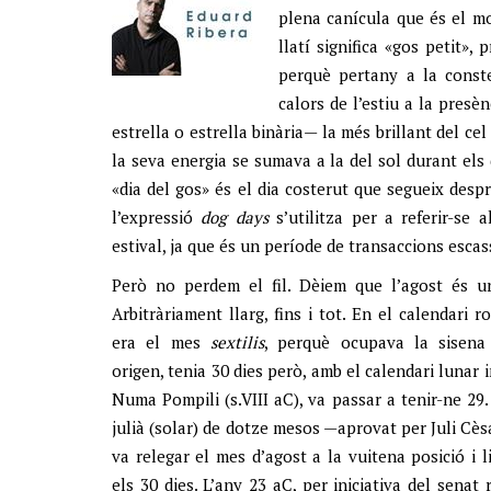
plena canícula que és el m
llatí significa «gos petit»,
perquè pertany a la conste
calors de l’estiu a la presè
estrella o estrella binària— la més brillant del ce
la seva energia se sumava a la del sol durant els d
«dia del gos» és el dia costerut que segueix despré
l’expressió
dog days
s’utilitza per a referir-se
estival, ja que és un període de transaccions escas
Però no perdem el fil. Dèiem que l’agost és u
Arbitràriament llarg, fins i tot. En el calendari r
era el mes
sextilis
, perquè ocupava la sisena 
origen, tenia 30 dies però, amb el calendari lunar 
Numa Pompili (s.VIII aC), va passar a tenir-ne 29.
julià (solar) de dotze mesos —aprovat per Juli Cè
va relegar el mes d’agost a la vuitena posició i li
els 30 dies. L’any 23 aC, per iniciativa del senat