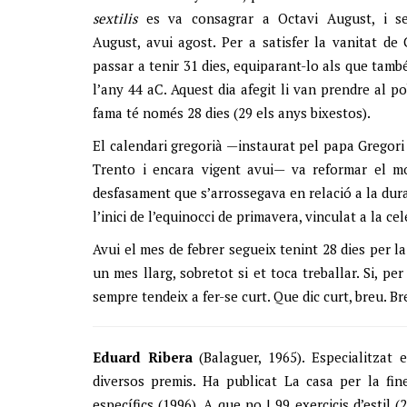
sextilis
es va consagrar a Octavi August, i s
August, avui agost. Per a satisfer la vanitat d
passar a tenir 31 dies, equiparant-lo als que també
l’any 44 aC. Aquest dia afegit li van prendre al p
fama té només 28 dies (29 els anys bixestos).
El calendari gregorià —instaurat pel papa Gregori
Trento i encara vigent avui— va reformar el mod
desfasament que s’arrossegava en relació a la dura
l’inici de l’equinocci de primavera, vinculat a la ce
Avui el mes de febrer segueix tenint 28 dies per 
un mes llarg, sobretot si et toca treballar. Si, pe
sempre tendeix a fer-se curt. Que dic curt, breu. Br
Eduard Ribera
(Balaguer, 1965). Especialitzat e
diversos premis. Ha publicat La casa per la fine
específics (1996), A que no | 99 exercicis d’estil 