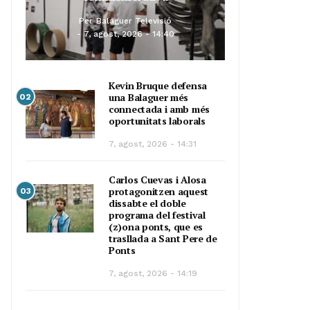
Per
Balaguer Televisió
7, agost, 2026 - 14:40
Kevin Bruque defensa
una Balaguer més
02
connectada i amb més
oportunitats laborals
7, agost, 2026 - 14:31
Carlos Cuevas i Alosa
protagonitzen aquest
03
dissabte el doble
programa del festival
(z)ona ponts, que es
trasllada a Sant Pere de
Ponts
7, agost, 2026 - 14:19