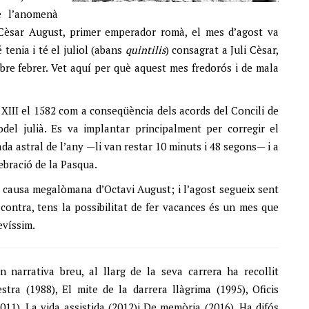
e l’anomenà
e Cèsar August, primer emperador romà, el mes d’agost va
 tenia i té el juliol (abans
quintilis
) consagrat a Juli Cèsar,
obre febrer. Vet aquí per què aquest mes fredorós i de mala
 XIII el 1582 com a conseqüència dels acords del Concili de
el julià. Es va implantar principalment per corregir el
da astral de l’any —li van restar 10 minuts i 48 segons— i a
lebració de la Pasqua.
la causa megalòmana d’Octavi August; i l’agost segueix sent
r contra, tens la possibilitat de fer vacances és un mes que
evíssim.
n narrativa breu, al llarg de la seva carrera ha recollit
stra (1988), El mite de la darrera llàgrima (1995), Oficis
(2011), La vida assistida (2012)i De memòria (2016). Ha difós