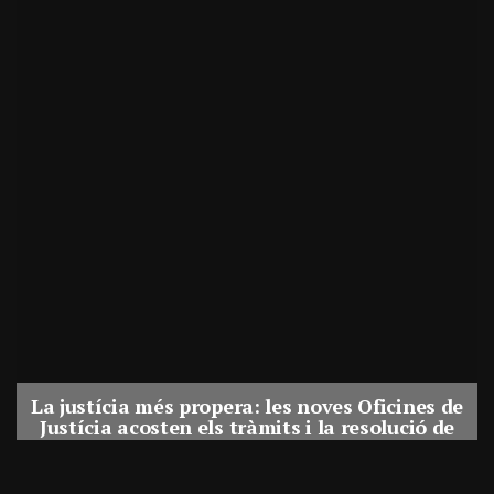
La justícia més propera: les noves Oficines de
Justícia acosten els tràmits i la resolució de
conflictes als municipis de Catalunya
Per
Balaguer Televisió
31, juliol, 2026 - 08:41