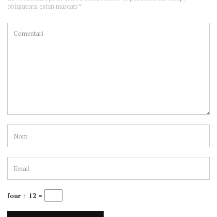
obligatoris estan marcats *
four + 12 =