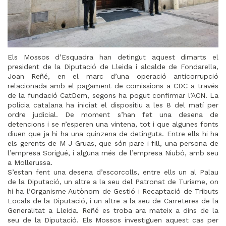
Els Mossos d’Esquadra han detingut aquest dimarts el
president de la Diputació de Lleida i alcalde de Fondarella,
Joan Reñé, en el marc d’una operació anticorrupció
relacionada amb el pagament de comissions a CDC a través
de la fundació CatDem, segons ha pogut confirmar l’ACN. La
policia catalana ha iniciat el dispositiu a les 8 del matí per
ordre judicial. De moment s’han fet una desena de
detencions i se n’esperen una vintena, tot i que algunes fonts
diuen que ja hi ha una quinzena de detinguts. Entre ells hi ha
els gerents de M J Gruas, que són pare i fill, una persona de
l’empresa Sorigué, i alguna més de l’empresa Niubó, amb seu
a Mollerussa.
S’estan fent una desena d’escorcolls, entre ells un al Palau
de la Diputació, un altre a la seu del Patronat de Turisme, on
hi ha l’Organisme Autònom de Gestió i Recaptació de Tributs
Locals de la Diputació, i un altre a la seu de Carreteres de la
Generalitat a Lleida. Reñé es troba ara mateix a dins de la
seu de la Diputació. Els Mossos investiguen aquest cas per