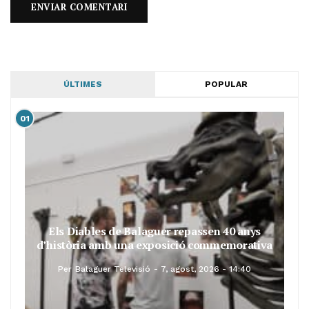
ÚLTIMES
POPULAR
01
Els Diables de Balaguer repassen 40 anys
d’història amb una exposició commemorativa
Per
Balaguer Televisió
7, agost, 2026 - 14:40