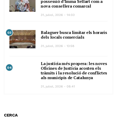
possessió d’Imma Sellart com a
nova consellera comarcal
31, juliol, 2026 - 14:03
Balaguer busca limitar els horaris
03
dels locals comercials
31, juliol, 2026 - 13:58
La justícia més propera: les noves
Oficines de Justícia acosten els
04
tràmits i la resolució de conflictes
als municipis de Catalunya
31, juliol, 2026 - 08:41
CERCA