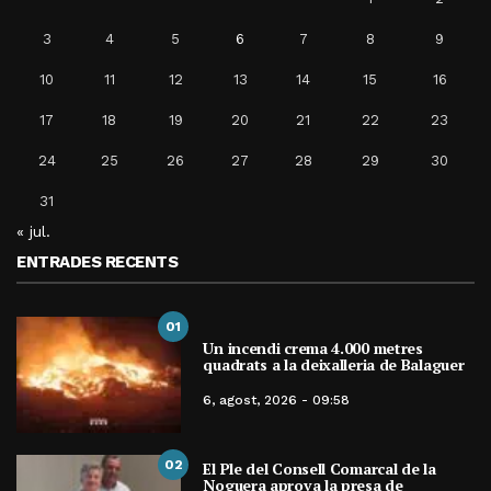
3
4
5
6
7
8
9
10
11
12
13
14
15
16
17
18
19
20
21
22
23
24
25
26
27
28
29
30
31
« jul.
ENTRADES RECENTS
01
Un incendi crema 4.000 metres
quadrats a la deixalleria de Balaguer
6, agost, 2026 - 09:58
02
El Ple del Consell Comarcal de la
Noguera aprova la presa de