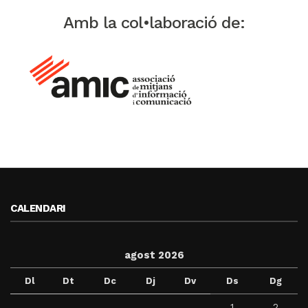
Amb la col•laboració de:
CALENDARI
agost 2026
Dl
Dt
Dc
Dj
Dv
Ds
Dg
1
2