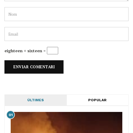
eighteen + sixteen =
ÚLTIMES
POPULAR
01