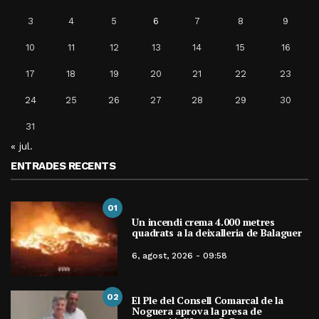
3
4
5
6
7
8
9
10
11
12
13
14
15
16
17
18
19
20
21
22
23
24
25
26
27
28
29
30
31
« jul.
ENTRADES RECENTS
01
Un incendi crema 4.000 metres
quadrats a la deixalleria de Balaguer
6, agost, 2026 - 09:58
02
El Ple del Consell Comarcal de la
Noguera aprova la presa de