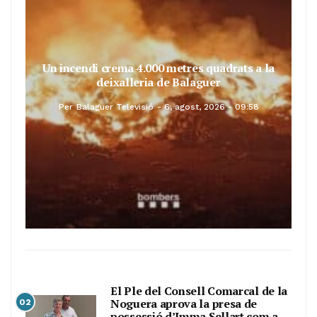
Un incendi crema 4.000 metres quadrats a la
deixalleria de Balaguer
Per
Balaguer Televisió
6, agost, 2026 - 09:58
El Ple del Consell Comarcal de la
Noguera aprova la presa de
02
possessió d’Imma Sellart com a