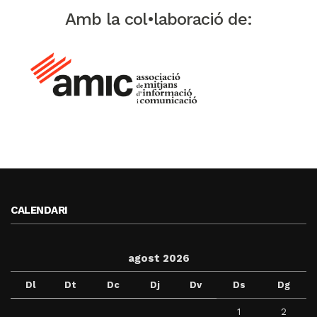
Amb la col•laboració de:
CALENDARI
agost 2026
Dl
Dt
Dc
Dj
Dv
Ds
Dg
1
2