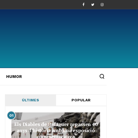
HUMOR
ÚLTIMES
POPULAR
01
Els Diables de Balaguer repassen 40
anys d’història amb una exposició
commemorativa