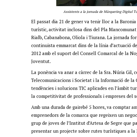
Assistents a la jornada de Màrqueting Digital Tu
El passat dia 21 de gener va tenir lloc a la Baroni
turístic, activitat inclosa dins del Pla Mancomuna
Rialb, Cabanabona, Oliola i Tiurana. La jornada for
continuista emmarcat dins de la línia d’actuació de
2012 amb el suport del Consell Comarcal de la Nogu
Joventut.
La ponència va anar a càrrec de la Sra. Núria Gil, c
Telecomunicacions i Societat i la Informació de la
tendències i solucions TIC aplicades en l’àmbit turí
la competitivitat de professionals i empreses del se
Amb una durada de gairebé 5 hores, va comptar amb
emprenedors de la comarca que regeixen un negoci r
grup de joves de l’Institut d’Artesa de Segre que 
presentar un projecte sobre rutes turístiques a la