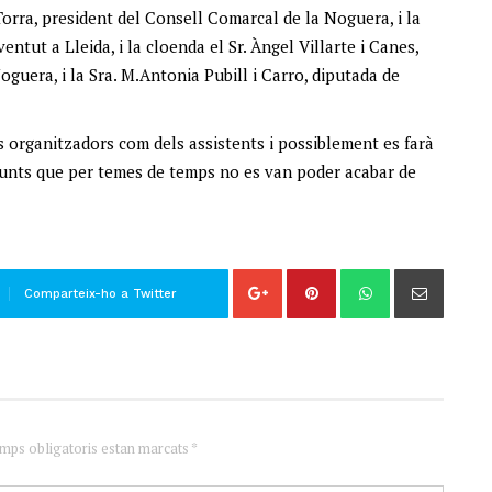
 Torra, president del Consell Comarcal de la Noguera, i la
entut a Lleida, i la cloenda el Sr. Àngel Villarte i Canes,
guera, i la Sra. M.Antonia Pubill i Carro, diputada de
ls organitzadors com dels assistents i possiblement es farà
punts que per temes de temps no es van poder acabar de
Comparteix-ho a Twitter
amps obligatoris estan marcats *