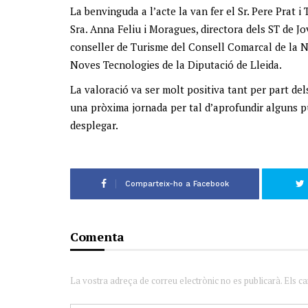
La benvinguda a l’acte la van fer el Sr. Pere Prat i
Sra. Anna Feliu i Moragues, directora dels ST de Jov
conseller de Turisme del Consell Comarcal de la No
Noves Tecnologies de la Diputació de Lleida.
La valoració va ser molt positiva tant per part de
una pròxima jornada per tal d’aprofundir alguns 
desplegar.
Comparteix-ho a Facebook
Comenta
La vostra adreça de correu electrònic no es publicarà. Els c