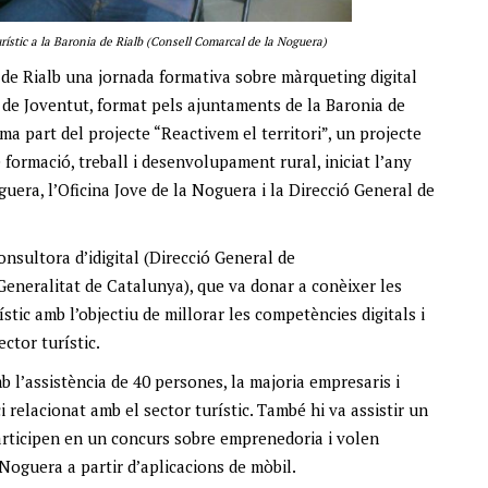
rístic a la Baronia de Rialb (Consell Comarcal de la Noguera)
a de Rialb una jornada formativa sobre màrqueting digital
t de Joventut, format pels ajuntaments de la Baronia de
ma part del projecte “Reactivem el territori”, un projecte
 formació, treball i desenvolupament rural, iniciat l’any
era, l’Oficina Jove de la Noguera i la Direcció General de
onsultora d’idigital (Direcció General de
 Generalitat de Catalunya), que va donar a conèixer les
stic amb l’objectiu de millorar les competències digitals i
ctor turístic.
 l’assistència de 40 persones, la majoria empresaris i
elacionat amb el sector turístic. També hi va assistir un
participen en un concurs sobre emprenedoria i volen
 Noguera a partir d’aplicacions de mòbil.