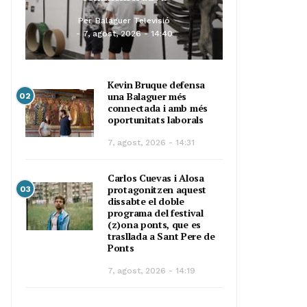
Per
Balaguer Televisió
7, agost, 2026 - 14:40
Kevin Bruque defensa
una Balaguer més
02
connectada i amb més
oportunitats laborals
7, agost, 2026 - 14:31
Carlos Cuevas i Alosa
protagonitzen aquest
03
dissabte el doble
programa del festival
(z)ona ponts, que es
trasllada a Sant Pere de
Ponts
7, agost, 2026 - 14:19