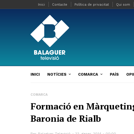
Inici
Contacte
Política de privacitat
Qui som
INICI
NOTÍCIES
COMARCA
PAÍS
OPI
COMARCA
Formació en Màrqueting 
Baronia de Rialb
Per
Balaguer Televisió
22, gener, 2014 - 00:00