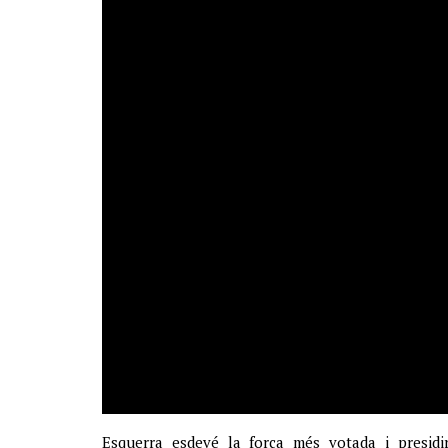
Esquerra esdevé la força més votada i presidi