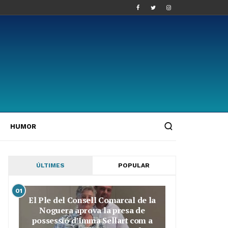
HUMOR
ÚLTIMES
POPULAR
01
El Ple del Consell Comarcal de la
Noguera aprova la presa de
possessió d’Imma Sellart com a