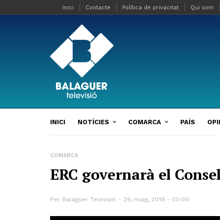
Inici
Contacte
Política de privacitat
Qui som
INICI
NOTÍCIES
COMARCA
PAÍS
OPI
COMARCA
ERC governarà el Consel
Per
Balaguer Televisió
29, maig, 2019 - 00:00