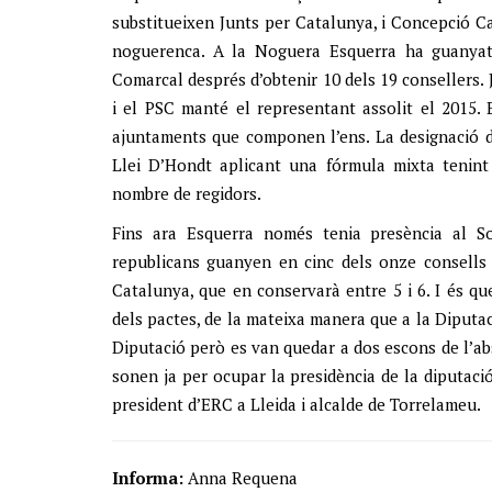
substitueixen Junts per Catalunya, i Concepció Cañ
noguerenca. A la Noguera Esquerra ha guanyat 1
Comarcal després d’obtenir 10 dels 19 consellers.
i el PSC manté el representant assolit el 2015. 
ajuntaments que componen l’ens. La designació d
Llei D’Hondt aplicant una fórmula mixta tenint
nombre de regidors.
Fins ara Esquerra només tenia presència al So
republicans guanyen en cinc dels onze consells 
Catalunya, que en conservarà entre 5 i 6. I és q
dels pactes, de la mateixa manera que a la Diputac
Diputació però es van quedar a dos escons de l’a
sonen ja per ocupar la presidència de la diputac
president d’ERC a Lleida i alcalde de Torrelameu.
Informa:
Anna Requena