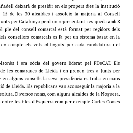
adell deixarà de presidir en els propers dies la institució
5 de les 30 alcaldies i assoleix la majoria al Consell
 Junts per Catalunya perd un representant i es queda amb 8
El ple del consell comarcal està format per regidors dels
els consellers comarcals es fa per un sistema basat en la
 en compte els vots obtinguts per cada candidatura i el
lsonès i era sòcia del govern liderat pel PDeCAT. Els
de les comarques de Lleida i en prenen tres a Junts per
ue en alguns consells la seva presidència es troba en mans
ió de Lleida. Els republicans van aconseguir la majoria a la
bsoluta. Diversos noms, com alguns alcaldes de la Noguera,
ió entre les files d’Esquerra com per exemple Carles Comes