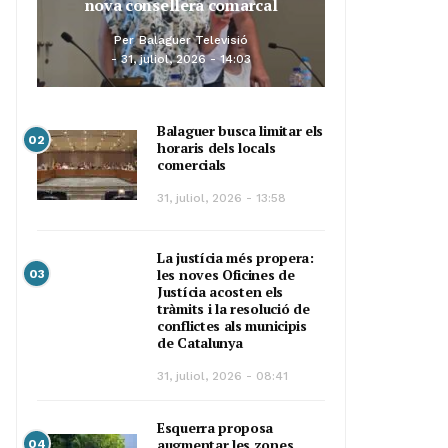
nova consellera comarcal
Per
Balaguer Televisió
31, juliol, 2026 - 14:03
Balaguer busca limitar els
02
horaris dels locals
comercials
31, juliol, 2026 - 13:58
La justícia més propera:
les noves Oficines de
03
Justícia acosten els
tràmits i la resolució de
conflictes als municipis
de Catalunya
31, juliol, 2026 - 08:41
Esquerra proposa
augmentar les zones
04