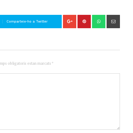
Comparteix-ho a Twitter
amps obligatoris estan marcats *