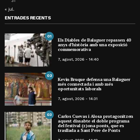
31
« jul.
ENTRADES RECENTS
01
Els Diables de Balaguer repassen 40
anys d’història amb una exposició
commemorativa
7, agost, 2026 - 14:40
02
Kevin Bruque defensa una Balaguer
més connectada i amb més
oportunitats laborals
7, agost, 2026 - 14:31
03
Carlos Cuevas i Alosa protagonitzen
aquest dissabte el doble programa
del festival (z)ona ponts, que es
trasllada a Sant Pere de Ponts