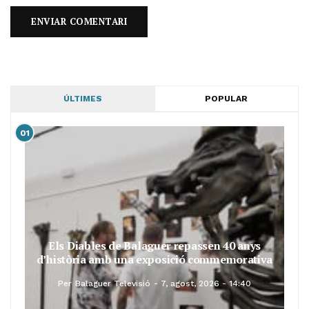
ÚLTIMES
POPULAR
01
Els Diables de Balaguer repassen 40 anys
d’història amb una exposició commemorativa
Per
Balaguer Televisió
7, agost, 2026 - 14:40