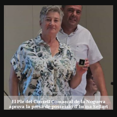
al de la Noguera
Balaguer busca limitar els hora
ió d’Imma Sellart
comercials
ra comarcal