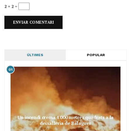
2 × 2 =
ÚLTIMES
POPULAR
01
Un incendi crema 4.000 metres quadrats a la
deixalleria de Balaguer