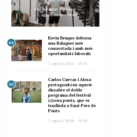
Per
Balaguer Televisió
7, agost, 2026 - 14:40
Kevin Bruque defensa
una Balaguer més
02
connectada i amb més
oportunitats laborals
7, agost, 2026 - 14:31
Carlos Cuevas i Alosa
protagonitzen aquest
03
dissabte el doble
programa del festival
(z)ona ponts, que es
trasllada a Sant Pere de
Ponts
7, agost, 2026 - 14:19