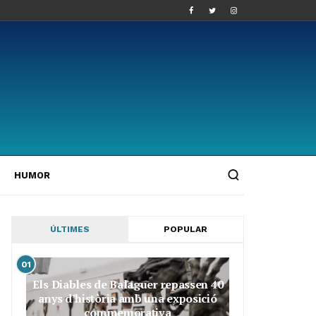
HUMOR
ÚLTIMES
POPULAR
01
Els Diables de Balaguer repassen 40
anys d’història amb una exposició
commemorativa