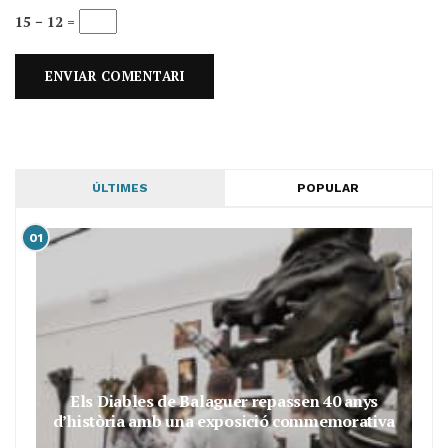
15 − 12 =
ÚLTIMES
POPULAR
01
Els Diables de Balaguer repassen 40 anys
d’història amb una exposició commemorativa