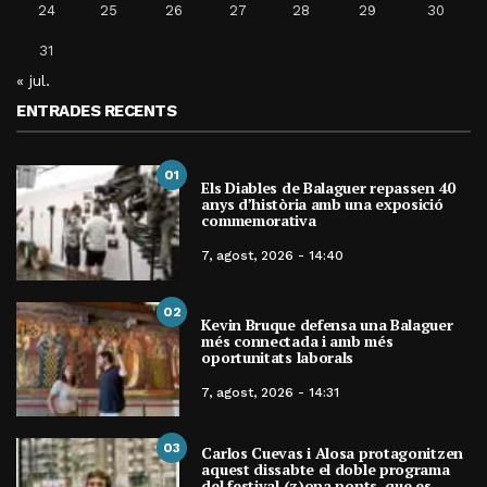
24
25
26
27
28
29
30
31
« jul.
ENTRADES RECENTS
01
Els Diables de Balaguer repassen 40
anys d’història amb una exposició
commemorativa
7, agost, 2026 - 14:40
02
Kevin Bruque defensa una Balaguer
més connectada i amb més
oportunitats laborals
7, agost, 2026 - 14:31
03
Carlos Cuevas i Alosa protagonitzen
aquest dissabte el doble programa
del festival (z)ona ponts, que es