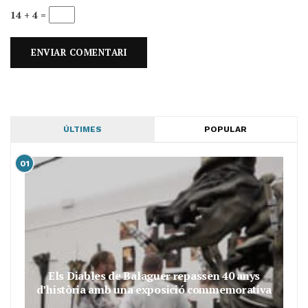
14 + 4 =
ÚLTIMES
POPULAR
01
Els Diables de Balaguer repassen 40 anys
d’història amb una exposició commemorativa