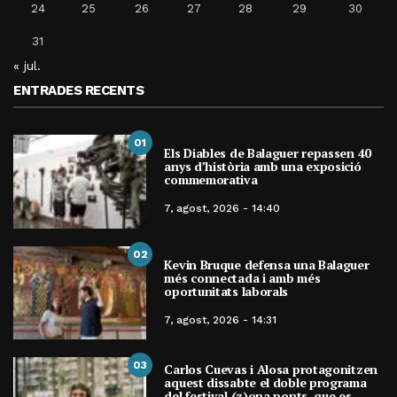
24
25
26
27
28
29
30
31
« jul.
ENTRADES RECENTS
01
Els Diables de Balaguer repassen 40
anys d’història amb una exposició
commemorativa
7, agost, 2026 - 14:40
02
Kevin Bruque defensa una Balaguer
més connectada i amb més
oportunitats laborals
7, agost, 2026 - 14:31
03
Carlos Cuevas i Alosa protagonitzen
aquest dissabte el doble programa
del festival (z)ona ponts, que es