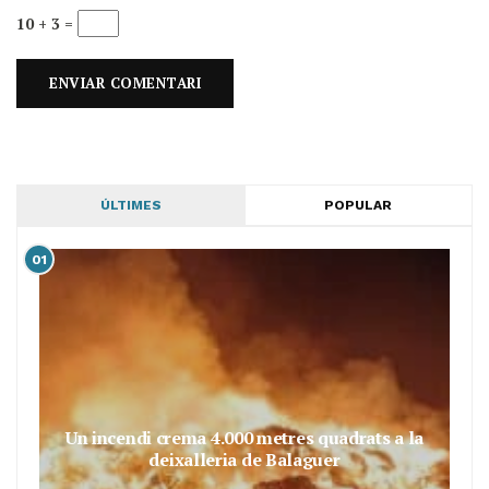
10 + 3 =
ÚLTIMES
POPULAR
01
Un incendi crema 4.000 metres quadrats a la
deixalleria de Balaguer