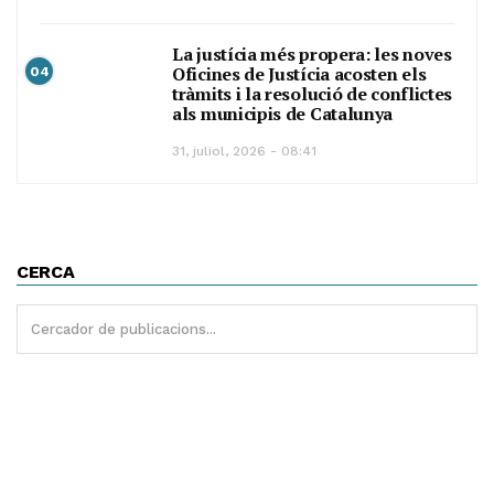
La justícia més propera: les noves
Oficines de Justícia acosten els
04
tràmits i la resolució de conflictes
als municipis de Catalunya
31, juliol, 2026 - 08:41
CERCA