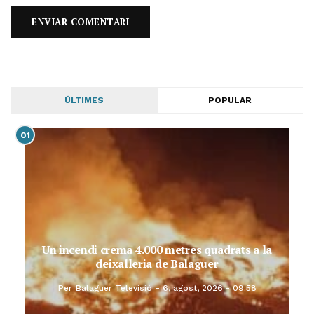
ÚLTIMES
POPULAR
01
Un incendi crema 4.000 metres quadrats a la
deixalleria de Balaguer
Per
Balaguer Televisió
6, agost, 2026 - 09:58