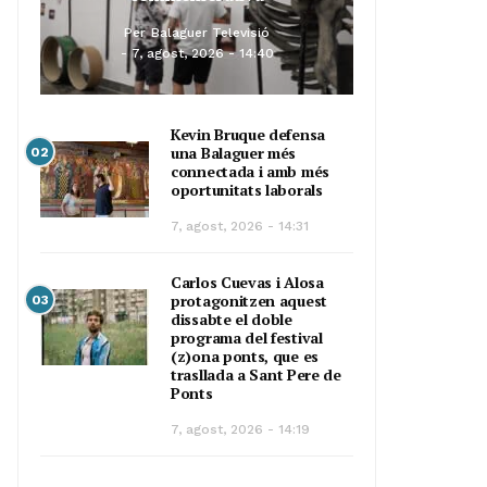
Per
Balaguer Televisió
7, agost, 2026 - 14:40
Kevin Bruque defensa
una Balaguer més
02
connectada i amb més
oportunitats laborals
7, agost, 2026 - 14:31
Carlos Cuevas i Alosa
protagonitzen aquest
03
dissabte el doble
programa del festival
(z)ona ponts, que es
trasllada a Sant Pere de
Ponts
7, agost, 2026 - 14:19