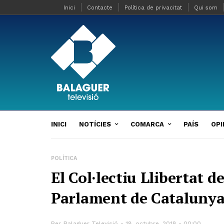
Inici
Contacte
Política de privacitat
Qui som
INICI
NOTÍCIES
COMARCA
PAÍS
OPI
POLÍTICA
El Col·lectiu Llibertat d
Parlament de Cataluny
Per
Balaguer Televisió
18, octubre, 2018 - 00:00