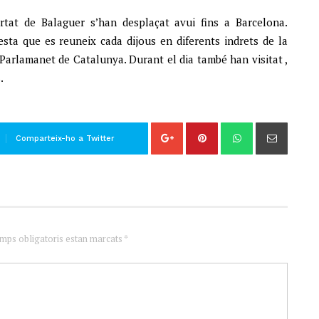
bertat de Balaguer s’han desplaçat avui fins a Barcelona.
sta que es reuneix cada dijous en diferents indrets de la
 Parlamanet de Catalunya. Durant el dia també han visitat ,
.
Comparteix-ho a Twitter
amps obligatoris estan marcats *