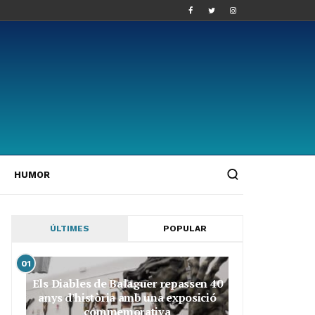
HUMOR
ÚLTIMES
POPULAR
01
Els Diables de Balaguer repassen 40
anys d’història amb una exposició
commemorativa